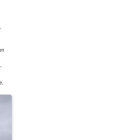
г
ет
-
е.