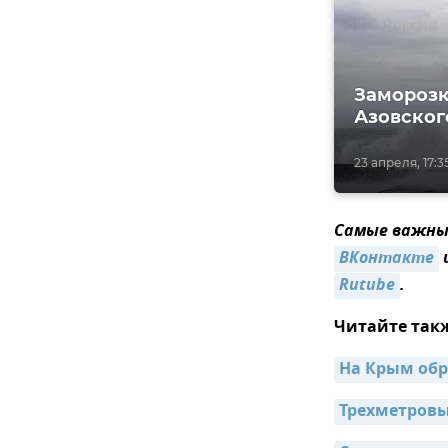
Заморозк
Азовског
23 апреля, 17:3
Самые важные
ВКонтакте
Rutube
.
Читайте так
На Крым обр
Трехметровы