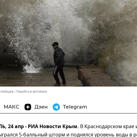
р Лебедев
Перейти в фотобанк
МАКС
Дзен
Telegram
, 24 апр - РИА Новости Крым.
В Краснодарском крае 
грался 5-балльный шторм и поднялся уровень воды в р