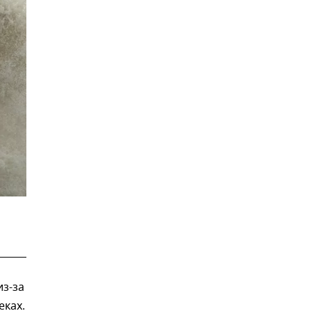
из-за
еках.