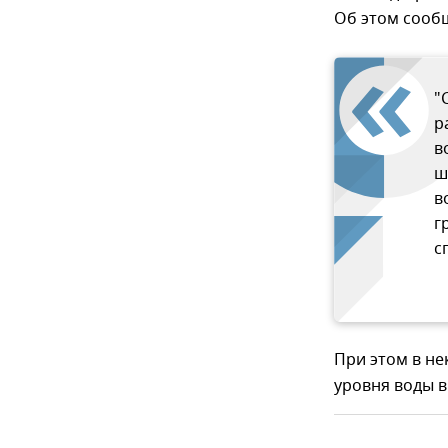
Об этом сооб
"
р
в
ш
в
г
с
При этом в не
уровня воды в