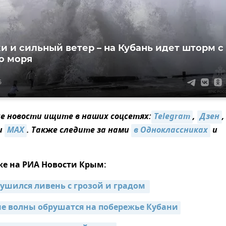
и и сильный ветер – на Кубань идет шторм с
о моря
5
 новости ищите в наших соцсетях:
Telegram
,
Дзен
,
и
MAX
. Также следите за нами
в Одноклассниках
и
же на РИА Новости Крым:
ушился ливень с грозой и градом 
е волны обрушатся на побережье Кубани