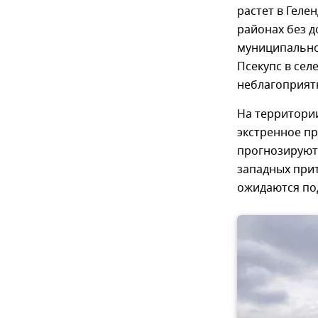
растет в Геле
районах без д
муниципальном
Псекупс в сел
неблагоприят
На территории
экстренное пр
прогнозируют 
западных при
ожидаются по