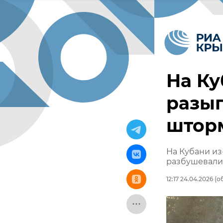
На Ку
разыг
шторм
На Кубани из
разбушевали
12:17 24.04.2026
(об