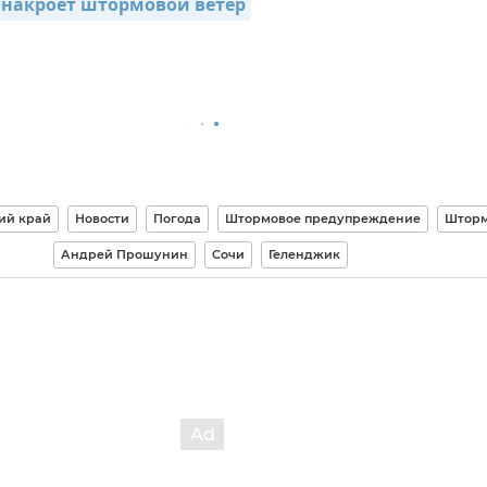
 накроет штормовой ветер
ий край
Новости
Погода
Штормовое предупреждение
Штор
Андрей Прошунин
Сочи
Геленджик