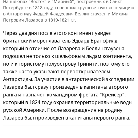
На шлюпах "Восток" и "Мирный", построенных в Санкт-
Петербурге в 1818 году, совершил кругосветную экспедицию
в Антарктиду Фаддей Фаддеевич Беллинсгаузен и Михаил
Петрович Лазарев в 1819-1821 г.г.
Через два дня после этого континент увидел
британский мореплаватель Эдвард Брансфилд,
который в отличие от Лазарева и Беллинсгаузена
подошел не только к шельфовым льдам континента,
но и к гористому полуострову Тринити, поэтому его
также часто указывают первооткрывателем
Антарктиды. За участие в антарктической экспедиции
Лазарев был сразу произведен в капитаны второго
ранга и назначен командиром фрегата "Крейсер",
который в 1824 году охранял территориальные воды
русской Америки. После возвращения на родину
Лазарев был произведен в капитаны первого ранга.