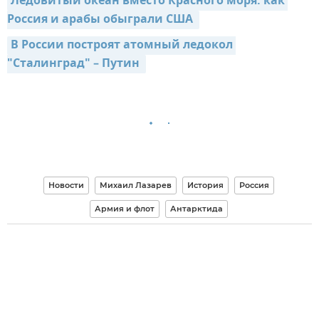
Ледовитый океан вместо Красного моря: как 
Россия и арабы обыграли США 
В России построят атомный ледокол 
"Сталинград" – Путин 
Новости
Михаил Лазарев
История
Россия
Армия и флот
Антарктида