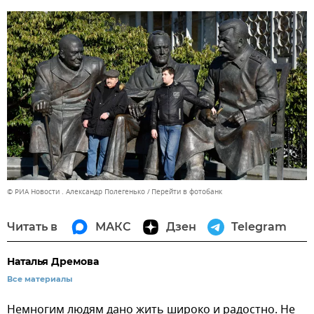
© РИА Новости . Александр Полегенько
Перейти в фотобанк
Читать в
МАКС
Дзен
Telegram
Наталья Дремова
Все материалы
Немногим людям дано жить широко и радостно. Не