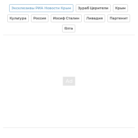
Эксклюзивы РИА Новости Крым
Зураб Церители
Крым
Культура
Россия
Иосиф Сталин
Ливадия
Партенит
Ялта