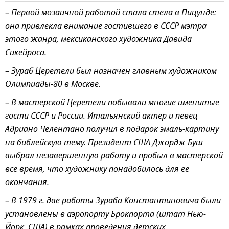
–
Первой мозаичной работой стала стела в Пицунде:
она привлекла внимание гостившего в СССР мэтра
этого жанра, мексиканского художника Давида
Сикейроса.
–
Зураб Церетели был назначен главным художником
Олимпиады-80 в Москве.
–
В мастерской Церетели побывали многие именитые
гости СССР и России. Итальянский актер и певец
Адриано Челентано получил в подарок эмаль-картину
на библейскую тему. Президент США Джордж Буш
выбрал незавершенную работу и пробыл в мастерской
все время, что художнику понадобилось для ее
окончания.
–
В 1979 г. две работы Зураба Константиновича были
установлены в аэропорту Брокпорта (штат Нью-
Йорк, США) в рамках проведения детских