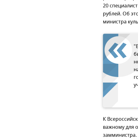
20 специалис
рублей. Об э
министра кул
"
б
н
н
г
у
К Всероссийск
важному для 
замминистра.