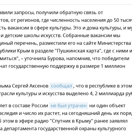
вили запросы, получили обратную связь от
ов, от регионов, где численность населения до 50 тыся
сть вакансии в сфере культуры. Это и дома культуры, и м
 и детские школы искусств. Собранные вакансии мы
диный перечень, разместили его на сайте Министерства
ублики Крым в разделе "Пушкинская карта", где с ними 
иться", – уточнила Бурова, напомнив, что победители
чат государственную поддержку в размере 1 миллион
Крыма Сергей Аксенов
сообщал
, что в республике в этом
трасли культуры и искусства выделено 4, 2 миллиарда ру
 лет в составе России
не был утрачен
ни один объект
аследия и число их растет, на сегодняшний день их поря
б этом в эфире радио "Спутник в Крыму" ранее заявлял
а департамента государственной охраны культурного