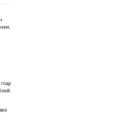
ч
узеи,
и
 году
блей.
дка