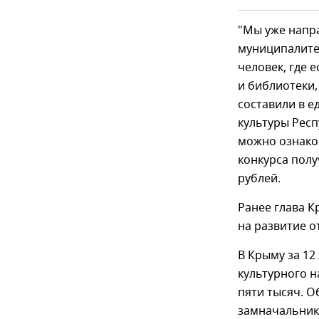
"Мы уже напра
муниципалитет
человек, где е
и библиотеки,
составили в е
культуры Респ
можно ознаком
конкурса полу
рублей.
Ранее глава 
на развитие о
В Крыму за 12
культурного н
пяти тысяч. О
замначальник