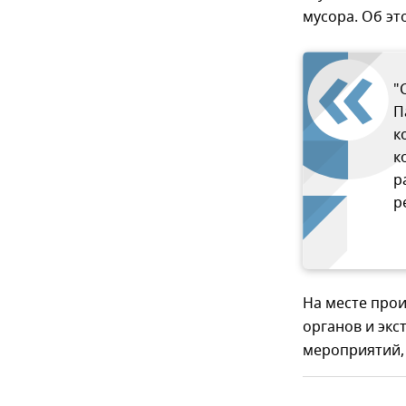
мусора. Об э
"
П
к
к
р
р
На месте про
органов и эк
мероприятий, 