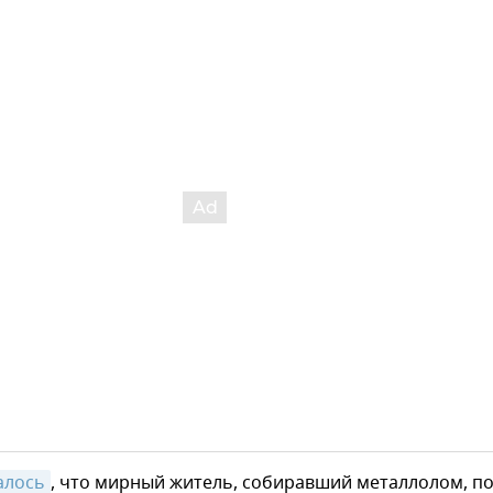
алось
, что мирный житель, собиравший металлолом, п