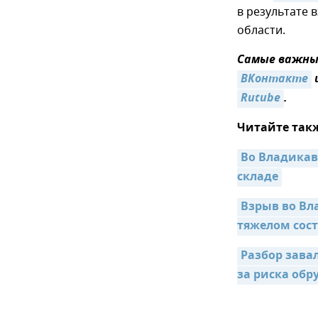
в результате 
области.
Самые важные
ВКонтакте
Rutube
.
Читайте так
Во Владикав
складе
Взрыв во Вл
тяжелом сос
Разбор зава
за риска об