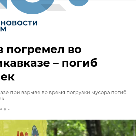
 погремел во
кавказе – погиб
век
азе при взрыве во время погрузки мусора погиб
ик