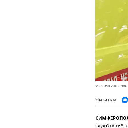
© РИА Новости . Пела
Читать в
СИМФЕРОПОЛЬ
служб погиб в