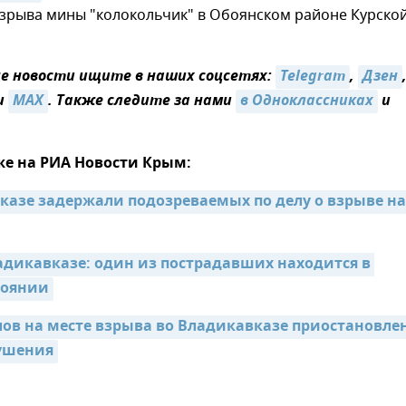
взрыва мины "колокольчик" в Обоянском районе Курско
 новости ищите в наших соцсетях:
Telegram
,
Дзен
и
MAX
. Также следите за нами
в Одноклассниках
и
же на РИА Новости Крым:
казе задержали подозреваемых по делу о взрыве на 
адикавказе: один из пострадавших находится в 
тоянии
лов на месте взрыва во Владикавказе приостановлен
рушения