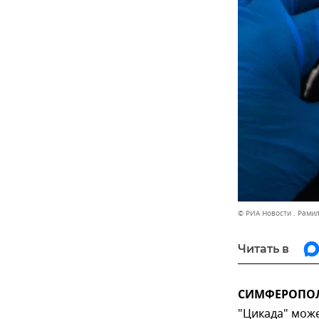
© РИА Новости . Рами
Читать в
СИМФЕРОПОЛЬ
"Цикада" може