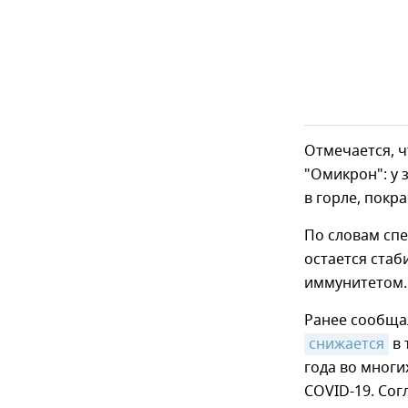
Отмечается, 
"Омикрон": у 
в горле, покр
По словам спе
остается стаб
иммунитетом.
Ранее сообщал
снижается
в 
года во мног
COVID-19. Сог