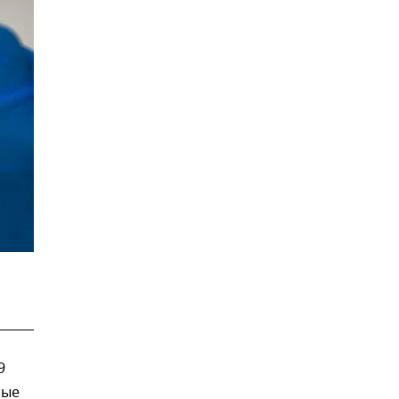
9
рые