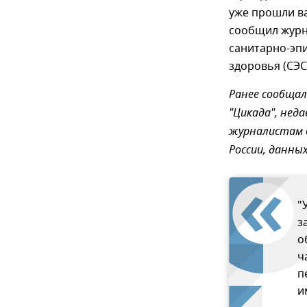
уже прошли в
сообщил журн
санитарно-эп
здоровья (СЭС
Ранее сообщал
"Цикада", нед
журналистам в
России, данны
"
з
о
ч
п
и