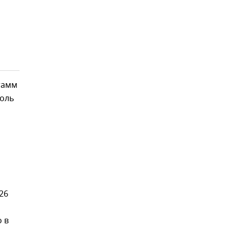
тамм
боль
26
 в