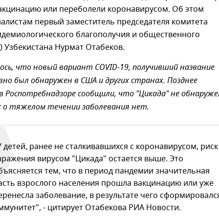
акцинацию или переболели коронавирусом. Об этом
алистам первый заместитель председателя комитета
идемиологического благополучия и общественного
) Узбекистана Нурмат Отабеков.
ось, что новый вариант COVID-19, получивший название
авно был обнаружен в США и других странах. Позднее
 Роспотребнадзоре сообщили, что "Цикада" не обнаруже
х о тяжелом течении заболевания нет.
У детей, ранее не сталкивавшихся с коронавирусом, риск
аражения вирусом "Цикада" остается выше. Это
бъясняется тем, что в период пандемии значительная
асть взрослого населения прошла вакцинацию или уже
еренесла заболевание, в результате чего сформировалс
ммунитет", - цитирует Отабекова РИА Новости.