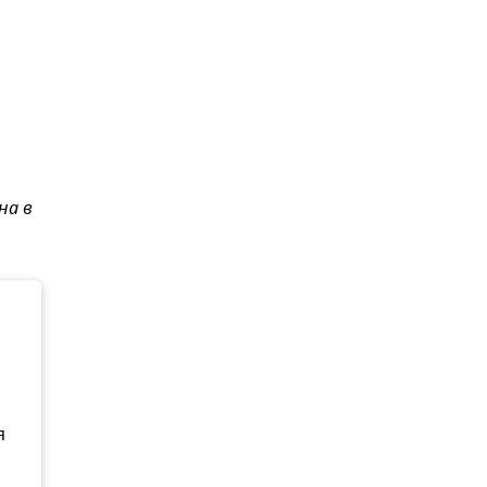
на в
я