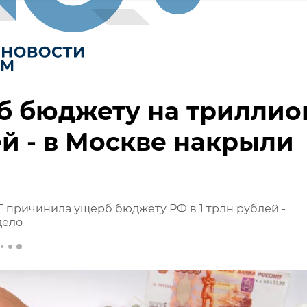
б бюджету на триллио
й - в Москве накрыли
 причинила ущерб бюджету РФ в 1 трлн рублей -
дело