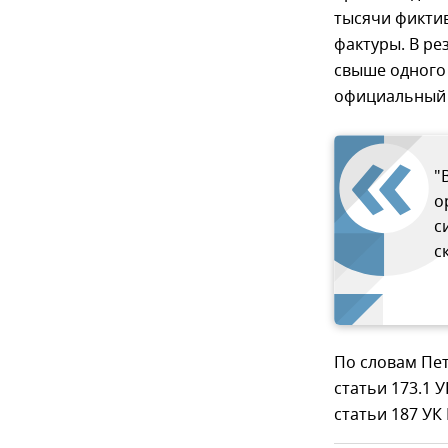
тысячи фикти
фактуры. В ре
свыше одного
официальный 
"
о
с
с
По словам Пет
статьи 173.1 
статьи 187 УК