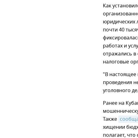
Как установил
организованн
юридических 
почти 40 тыся
фиксировалас
работах и усл
отражались в 
налоговые ор
"В настоящее 
проведения н
уголовного де
Ранее на Куба
мошенническую
Также
сообщ
хищении бюдж
полагает, что