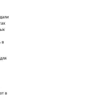
одали
тах
ных
 в
 для
.
ют в