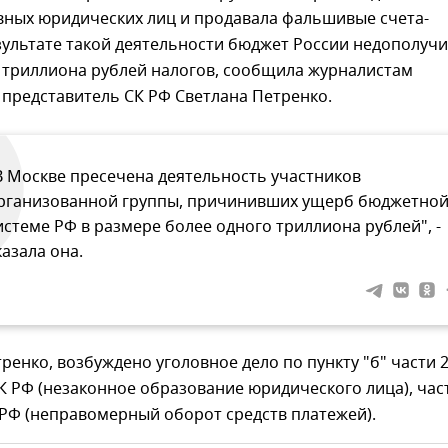
вных юридических лиц и продавала фальшивые счета-
зультате такой деятельности бюджет России недополуч
 триллиона рублей налогов, сообщила журналистам
представитель СК РФ Светлана Петренко.
В Москве пресечена деятельность участников
рганизованной группы, причинивших ущерб бюджетно
истеме РФ в размере более одного триллиона рублей", -
казала она.
ренко, возбуждено уголовное дело по пункту "б" части 
УК РФ (незаконное образование юридического лица), час
 РФ (неправомерный оборот средств платежей).