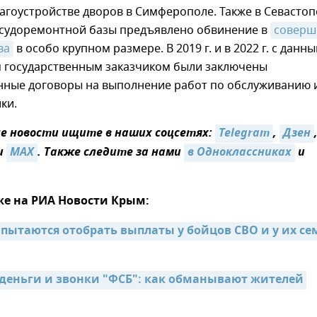
агоустройстве дворов в Симферополе. Также в Севасто
 судоремонтной базы предъявлено обвинение в
соверш
ва
в особо крупном размере. В 2019 г. и в 2022 г. с данн
 государственным заказчиком были заключены
ные договоры на выполнение работ по обслуживанию 
ки.
 новости ищите в наших соцсетях:
Telegram
,
Дзен
и
MAX
. Также следите за нами
в Одноклассниках
и
же на РИА Новости Крым:
ытаются отобрать выплаты у бойцов СВО и у их сем
 деньги и звонки "ФСБ": как обманывают жителей 