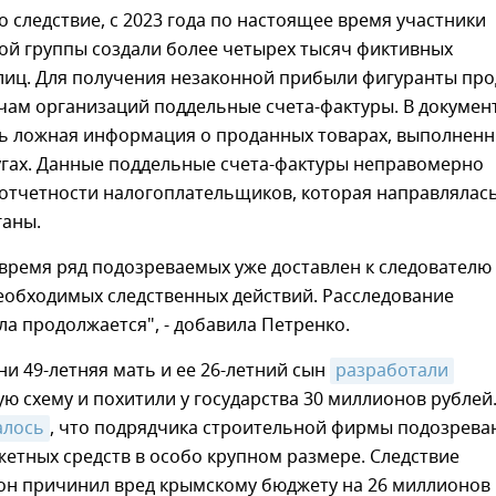
о следствие, с 2023 года по настоящее время участники
ой группы создали более четырех тысяч фиктивных
лиц. Для получения незаконной прибыли фигуранты пр
чам организаций поддельные счета-фактуры. В докумен
ь ложная информация о проданных товарах, выполнен
угах. Данные поддельные счета-фактуры неправомерно
отчетности налогоплательщиков, которая направлялась
ганы.
время ряд подозреваемых уже доставлен к следователю
еобходимых следственных действий. Расследование
ла продолжается", - добавила Петренко.
ни 49-летняя мать и ее 26-летний сын
разработали
 схему и похитили у государства 30 миллионов рублей
алось
, что подрядчика строительной фирмы подозрева
етных средств в особо крупном размере. Следствие
 он причинил вред крымскому бюджету на 26 миллионов