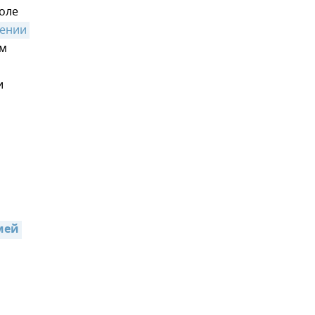
поле
ении 
ым
и
,
ей 