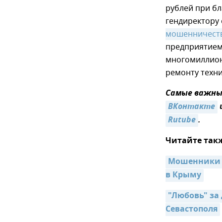
рублей при бл
гендиректору
мошенничест
предприятием
многомиллион
ремонту техни
Самые важные
ВКонтакте
Rutube
.
Читайте так
Мошенники п
в Крыму
"Любовь" за
Севастополя