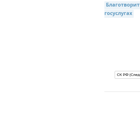
Благотворит
госуслугах
СК РФ (Сле