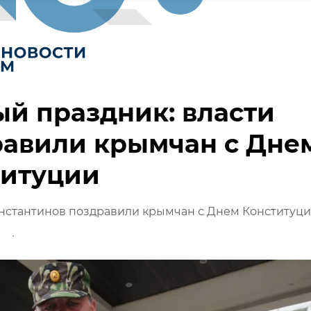
й праздник: власти
равили крымчан с Дне
титуции
онстантинов поздравили крымчан с Днем Конституц