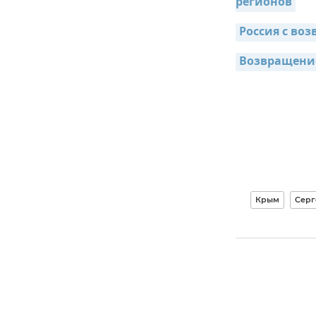
регионов
Россия с во
Возвращение
Крым
Серг