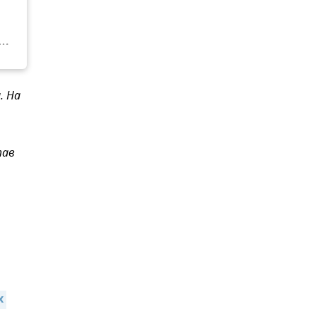
. На
тав
,
 