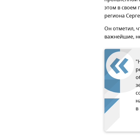
этом в своем 
региона Серге
Он отметил, ч
важнейшие, н
"
р
о
з
с
н
в