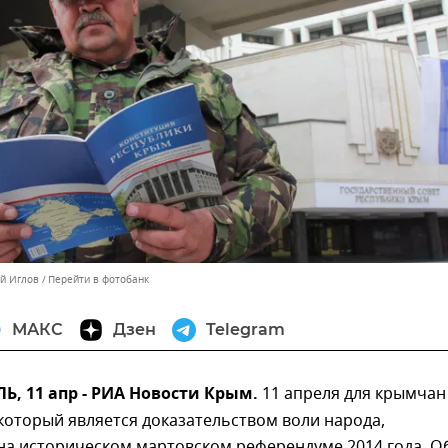
ей Иглов
Перейти в фотобанк
МАКС
Дзен
Telegram
, 11 апр - РИА Новости Крым.
11 апреля для крымчан
который является доказательством воли народа,
на историческом мартовском референдуме 2014 года. О