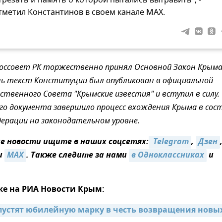
трезать и память о которой пытались вытравить", -
тметил Константинов в своем канале МАХ.
Госсовет РК торжественно принял Основной Закон Крыма
нь текст Конституции был опубликован в официальной
рственного Совета "Крымские известия" и вступил в силу.
о документа завершило процесс вхождения Крыма в сос
дерации на законодательном уровне.
 новости ищите в наших соцсетях:
 Telegram
,
Дзен
и
MAX
. Также следите за нами
в Одноклассниках
и
же на РИА Новости Крым:
пустят юбилейную марку в честь возвращения новых