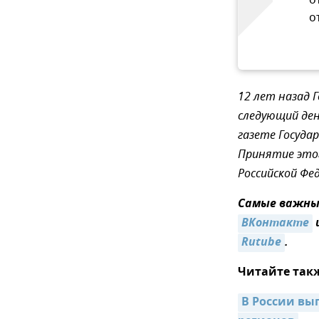
о
о
12 лет назад 
следующий де
газете Госуда
Принятие этог
Российской Фе
Самые важные
ВКонтакте
Rutube
.
Читайте так
В России вы