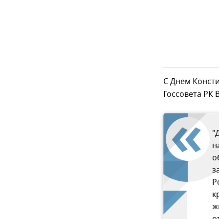
С Днем Конст
Госсовета РК 
"
н
о
з
Р
к
ж