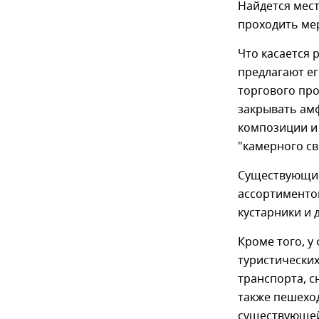
Найдется мест
проходить ме
Что касается 
предлагают е
торгового про
закрывать амф
композиции и 
"камерного св
Существующие
ассортиментом
кустарники и 
Кроме того, у
туристических
транспорта, с
также пешеход
существующей