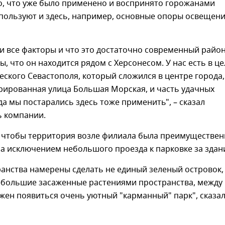
о, что уже было применено и воспринято горожанами
пользуют и здесь, например, основные опоры освещени
 все факторы и что это достаточно современный район
ы, что он находится рядом с Херсонесом. У нас есть в ц
еского Севастополя, который сложился в центре города,
рированная улица Большая Морская, и часть удачных
а мы постарались здесь тоже применить", – сказал
ь компании.
, чтобы территория возле филиала была преимуществе
а исключением небольшого проезда к парковке за здан
анства намерены сделать не единый зеленый островок,
ебольшие засаженные растениями пространства, между
жен появиться очень уютный "карманный" парк", сказа