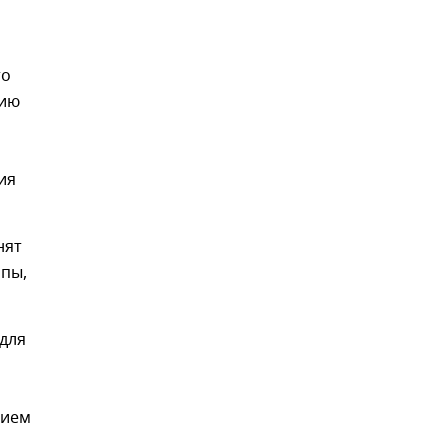
то
цию
ия
нят
ипы,
 для
нием