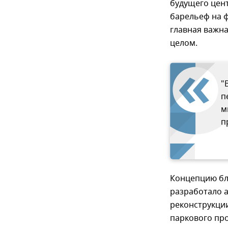
будущего цент
барельеф на ф
главная важна
целом.
"
п
м
п
Концепцию бл
разработало 
реконструкци
паркового про