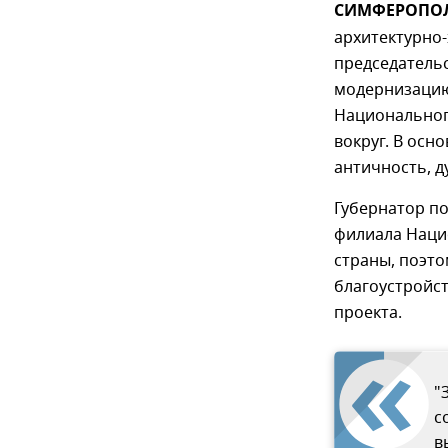
СИМФЕРОПОЛЬ
архитектурно-
председатель
модернизацию
Национальног
вокруг. В осн
античность, д
Губернатор по
филиала Нацио
страны, поэто
благоустройс
проекта.
"
с
в