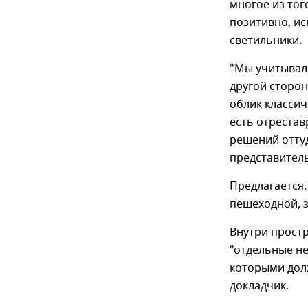
многое из тог
позитивно, ис
светильники.
"Мы учитывали
другой сторон
облик классич
есть отрестав
решений оттуд
представител
Предлагается
пешеходной, з
Внутри простр
"отдельные н
которыми дол
докладчик.