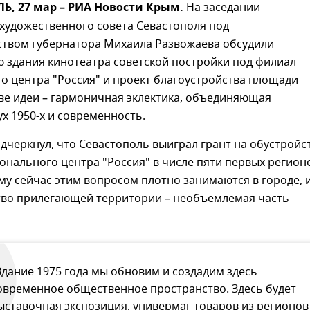
, 27 мар – РИА Новости Крым.
На заседании
художественного совета Севастополя под
ством губернатора Михаила Развожаева обсудили
 здания кинотеатра советской постройки под филиал
о центра "Россия" и проект благоустройства площади
ове идеи – гармоничная эклектика, объединяющая
ух 1950-х и современность.
дчеркнул, что Севастополь выиграл грант на обустройс
нального центра "Россия" в числе пяти первых регион
му сейчас этим вопросом плотно занимаются в городе, 
тво прилегающей территории – необъемлемая часть
Здание 1975 года мы обновим и создадим здесь
овременное общественное пространство. Здесь будет
ыставочная экспозиция, универмаг товаров из регионов