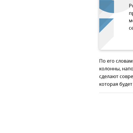
Р
п
м
с
По его слова
колонны, нап
сделают совр
которая будет