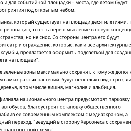
о и для событийной площадки – места, где летом будут
роприятия под открытым небом.
рынка, который существует на площади десятилетиями, 
го реновацию, то есть переосмысление в новую концеп
странства, но не снос. Со стороны центра его будут
итеатр и ограждение, которые, как и все архитектурные
клумбы, предлагается оформить подсветкой для создан
ета на площади".
 зеленые зоны максимально сохранят, к тому же допол
 самых разных растений: будут несколько видов роз, л
деревья, в том числе вишня, магнолия и альбиция.
 филиала национального центра предусмотрят парковку
 автобусов, благоустроят остановку общественного
набдив ее современным комплексом с медиаэкраном, а
ный переход, "ведущий в сторону Херсонеса с сохране
 транспортной схемы".