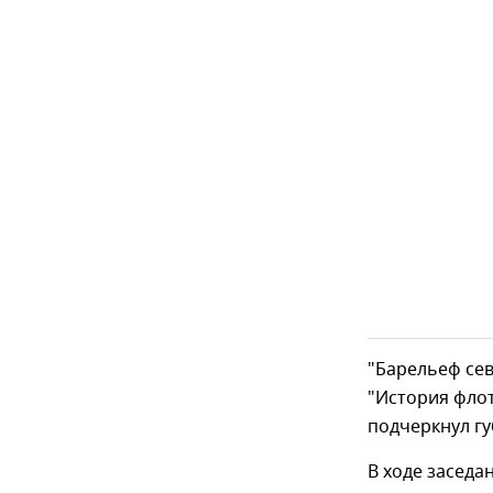
"Барельеф сев
"История флот
подчеркнул гу
В ходе заседа