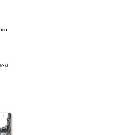
ого
ие и