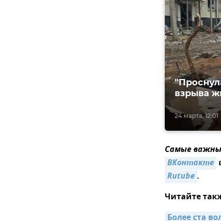
"Проснул
взрыва ж
24 марта, 12:01
Самые важные
ВКонтакте
Rutube
.
Читайте так
Более ста в