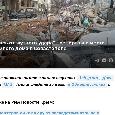
ась от жуткого удара" - репортаж с места
илого дома в Севастополе
 новости ищите в наших соцсетях:
 Telegram
,
Дзен
и
MAX
. Также следите за нами
в Одноклассниках
и
же на РИА Новости Крым:
олонтеров ликвидируют последствия взрыва в 