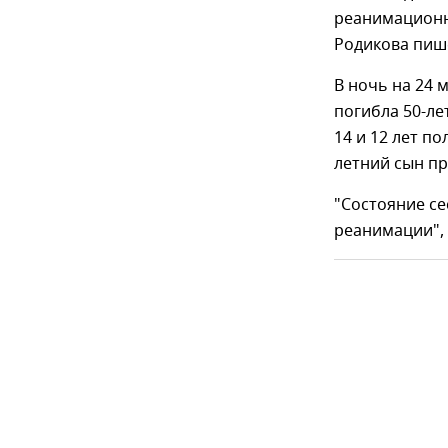
реанимационно
Родикова пиш
В ночь на 24 
погибла 50-ле
14 и 12 лет п
летний сын пр
"Состояние се
реанимации", 