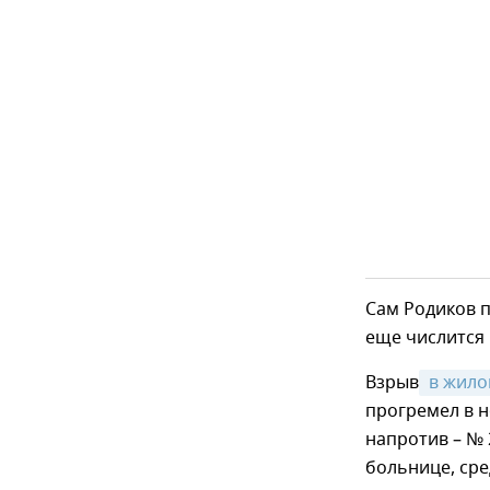
Сам Родиков п
еще числится 
Взрыв
 в жил
прогремел в н
напротив – № 
больнице, сре