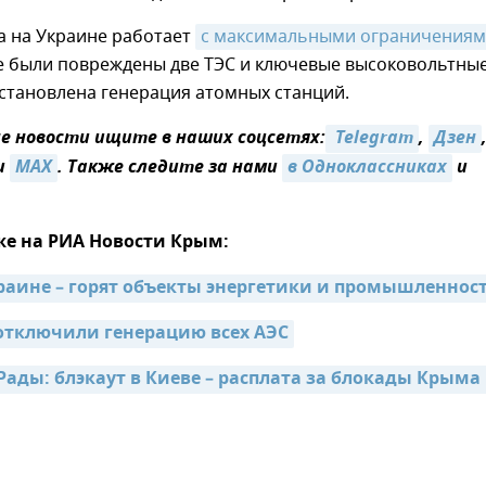
а на Украине работает
с максимальными ограничения
не были повреждены две ТЭС и ключевые высоковольтны
становлена генерация атомных станций.
 новости ищите в наших соцсетях:
 Telegram
,
Дзен
и
MAX
. Также следите за нами
в Одноклассниках
и
же на РИА Новости Крым:
раине – горят объекты энергетики и промышленнос
отключили генерацию всех АЭС
Рады: блэкаут в Киеве – расплата за блокады Крыма 