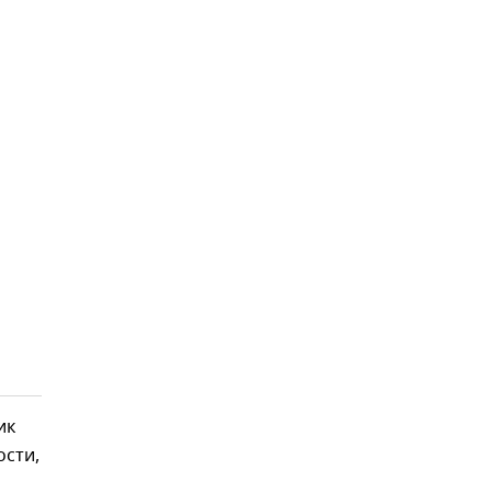
ик
сти,