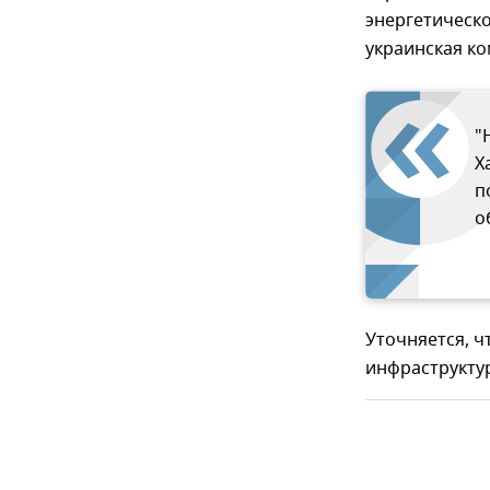
энергетическ
украинская ко
"
Х
п
о
Уточняется, ч
инфраструкту