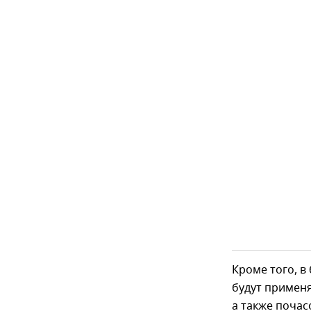
Кроме того, в
будут примен
а также почас