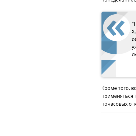
понедельник в
"
Х
о
у
с
Кроме того, в
применяться 
почасовых отк