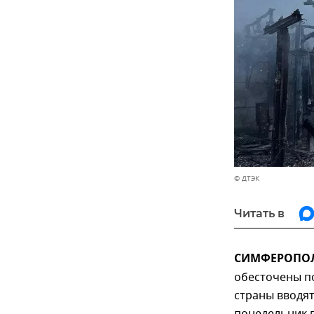
© ДТЭК
Читать в
СИМФЕРОПОЛЬ
обесточены по
страны вводя