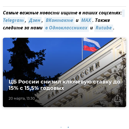
Самые важные новости ищите в наших соцсетях:
Telegram
,
Дзен
,
ВКонтакте
и
MAX
. Также
следите за нами
в Одноклассниках
и
Rutube
.
ЦБ России снизил ключевую ставку до
15% с 15,5% годовых
20 марта, 13:30