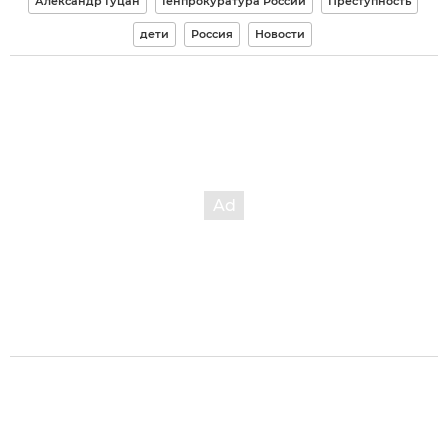
Александр Гуцан
Генпрокуратура России
Преступность
дети
Россия
Новости