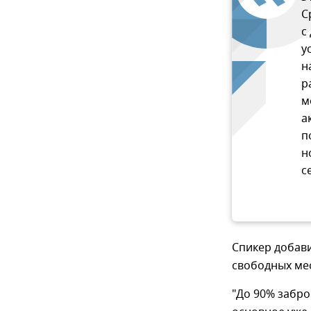
С
с
у
н
р
м
а
п
н
с
Спикер добави
свободных мес
"До 90% забро