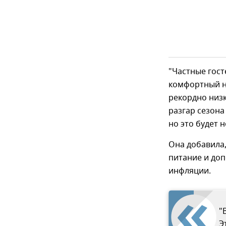
"Частные гост
комфортный но
рекордно низ
разгар сезона
но это будет 
Она добавила
питание и доп
инфляции.
"
Э