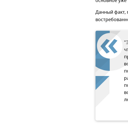
основное уже 
Данный факт, 
востребованно
"
ч
п
в
п
р
п
в
л