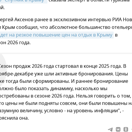
о "Спутник в Крыму"
сказала эксперт в области туризма
й.
Сергей Аксенов ранее в эксклюзивном интервью РИА Но
и Крым сообщил, что абсолютное большинство отельер
дет на резкое повышение цен на отдых в Крыму
в
он 2026 года.
Сезон продаж 2026 года стартовал в конце 2025 года. В
оябре-декабре уже шли активные бронирования. Цены
же тогда были сформированы. И раннее бронирование
олжно было показать динамику, насколько мы
остребованы в сезоне 2026 года. Нельзя говорить о том,
то цены не были подняты совсем, они были повышены н
азумную величину, условно - на уровень инфляции", -
ояснила она.