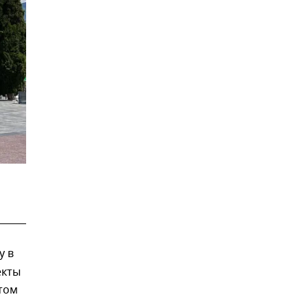
у в
екты
том