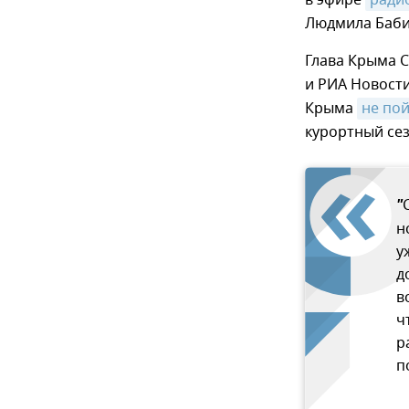
в эфире
ради
Людмила Баби
Глава Крыма 
и РИА Новост
Крыма
не пой
курортный сез
"
н
у
д
в
ч
р
п