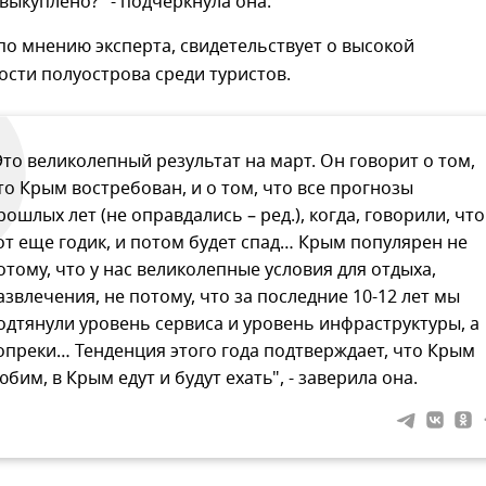
выкуплено?" - подчеркнула она.
по мнению эксперта, свидетельствует о высокой
сти полуострова среди туристов.
Это великолепный результат на март. Он говорит о том,
то Крым востребован, и о том, что все прогнозы
рошлых лет (не оправдались – ред.), когда, говорили, что
от еще годик, и потом будет спад… Крым популярен не
отому, что у нас великолепные условия для отдыха,
азвлечения, не потому, что за последние 10-12 лет мы
одтянули уровень сервиса и уровень инфраструктуры, а
опреки… Тенденция этого года подтверждает, что Крым
юбим, в Крым едут и будут ехать", - заверила она.