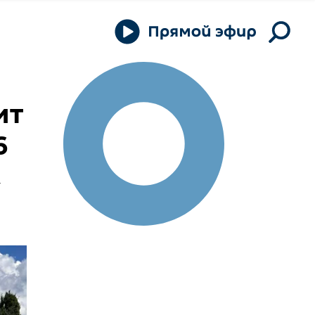
ит
6
–