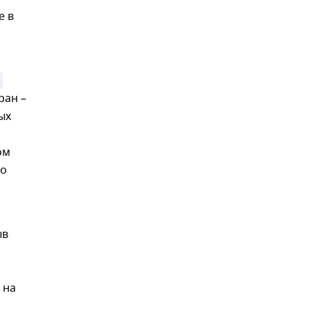
е в
ран –
ых
ом
по
ыв
 на