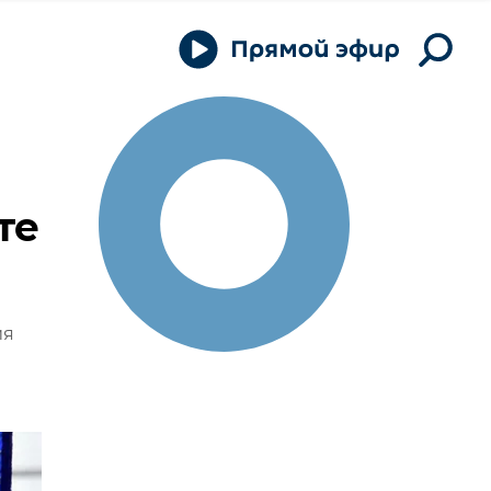
те
ия