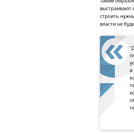
Таким образом
выстраивают 
строить нужны
власти не буде
"
п
у
в
к
п
к
о
п