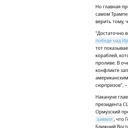
Но главная пр
самом Трампе,
верить тому, 
"Достаточно в
победе над И
тот показывае
кораблей, кот
проливе. В оч
конфликте за
американским 
сюрпризов", –
Накануне гла
президента С
Ормузский про
заявил
, что
Ближний Вост