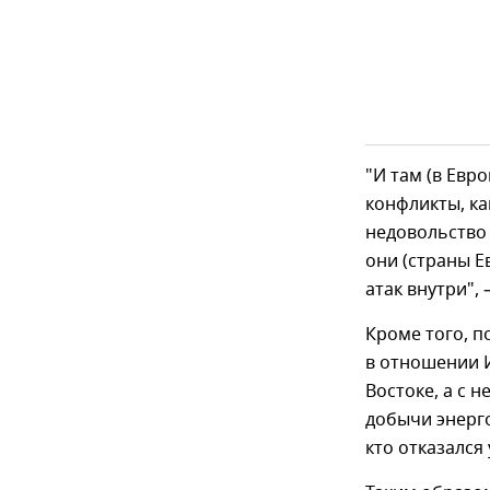
"И там (в Евр
конфликты, ка
недовольство 
они (страны Е
атак внутри", 
Кроме того, п
в отношении 
Востоке, а с 
добычи энерго
кто отказался