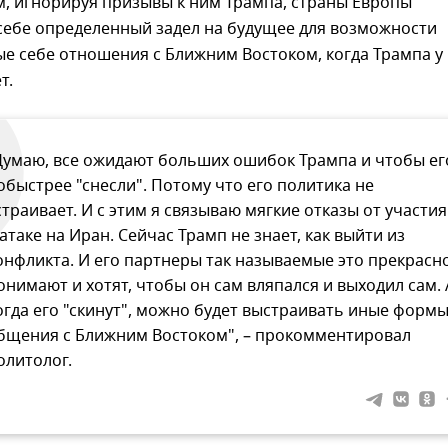
, игнорируя призывы к ним Трампа, страны Европы
себе определенный задел на будущее для возможности
е себе отношения с Ближним Востоком, когда Трампа у
т.
Думаю, все ожидают больших ошибок Трампа и чтобы ег
обыстрее "снесли". Потому что его политика не
страивает. И с этим я связываю мягкие отказы от участия
 атаке на Иран. Сейчас Трамп не знает, как выйти из
онфликта. И его партнеры так называемые это прекрасн
онимают и хотят, чтобы он сам вляпался и выходил сам. 
огда его "скинут", можно будет выстраивать иные форм
бщения с Ближним Востоком", – прокомментировал
олитолог.