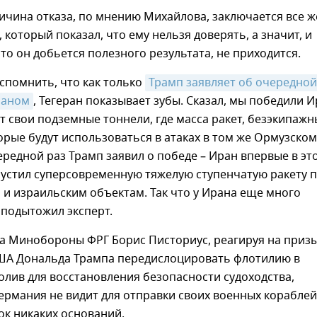
ичина отказа, по мнению Михайлова, заключается все ж
 который показал, что ему нельзя доверять, а значит, и
что он добьется полезного результата, не приходится.
спомнить, что как только
Трамп заявляет об очередной 
раном
, Тегеран показывает зубы. Сказал, мы победили И
т свои подземные тоннели, где масса ракет, безэкипажн
орые будут использоваться в атаках в том же Ормузском
ередной раз Трамп заявил о победе – Иран впервые в эт
пустил суперсовременную тяжелую ступенчатую ракету 
и израильским объектам. Так что у Ирана еще много
 подытожил эксперт.
ва Минобороны ФРГ Борис Писториус, реагируя на приз
ША Дональда Трампа передислоцировать флотилию в
лив для восстановления безопасности судоходства,
 Германия не видит для отправки своих военных кораблей
ок никаких оснований.