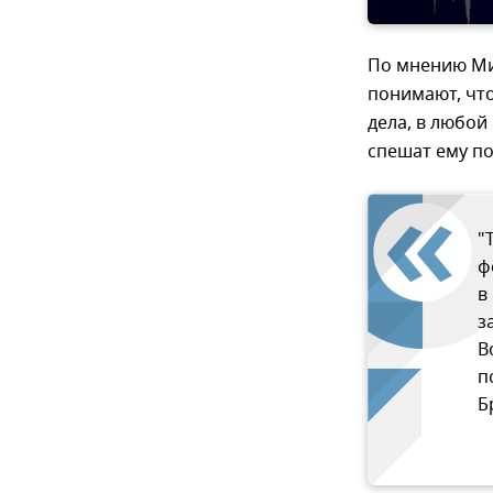
По мнению Ми
понимают, что
дела, в любой
спешат ему по
"
ф
в
з
В
п
Б