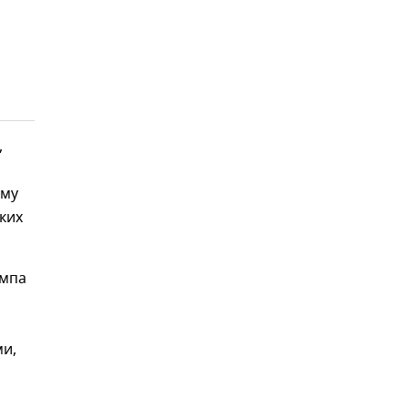
,
ому
ких
ампа
и
ми,