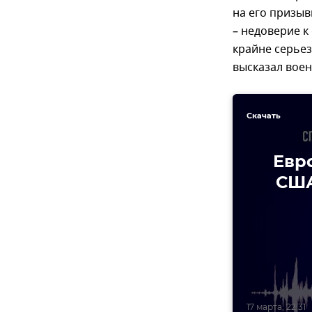
на его призыв
– недоверие к
крайне серьез
высказал воен
Скачать
Евр
США
17 марта, 22:31