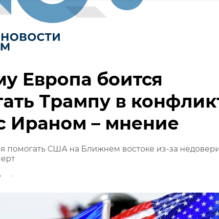
у Европа боится
ать Трампу в конфлик
с Ираном – мнение
я помогать США на Ближнем востоке из-за недовер
перт