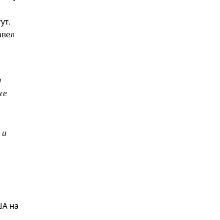
ут.
авел
п
же
 и
ША на