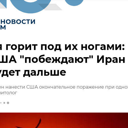
 горит под их ногами:
ША "побеждают" Иран
удет дальше
ен нанести США окончательное поражение при одн
литолог