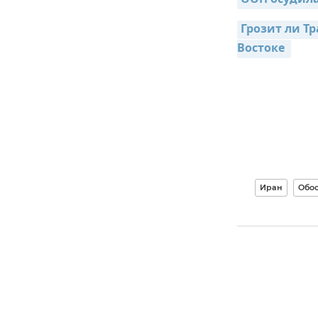
ООН осудила
Грозит ли Т
Востоке 
Иран
Обо