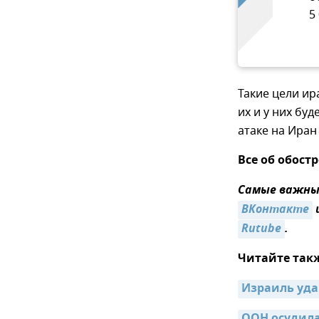
5
Такие цели ир
их и у них бу
атаке на Иран
Все об обос
Самые важные
ВКонтакте
Rutube
.
Читайте так
Израиль уда