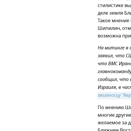
стилистике вы
деле земля Бл
Такое мнение 
Шипилин, отм
возможна при
На митинге в
заявил, что С
что ВМС Иран
главнокоманд
сообщил, что
Израиля, в ча
авианосцу "Ав
По мнению Шип
многие другие
желаемое за д
Ближнем Восто