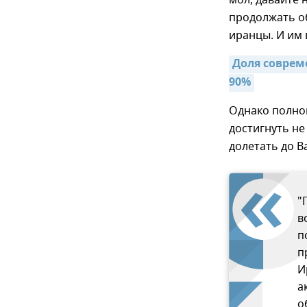
мол, давайте 
продолжать об
иранцы. И им
Доля соврем
90%
Однако полно
достигнуть не
долетать до В
"
в
п
п
И
а
о