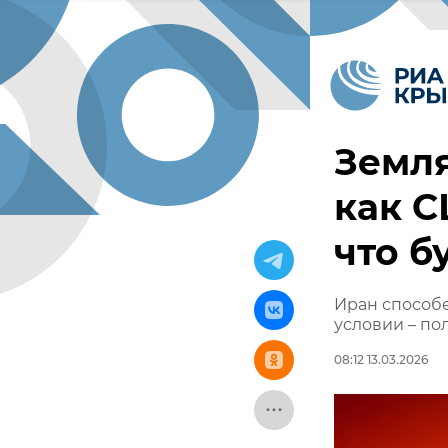
Земля
как С
что б
Иран способ
условии – по
08:12 13.03.2026