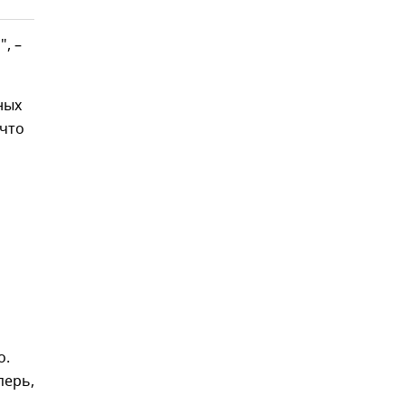
, –
ных
 что
о.
перь,