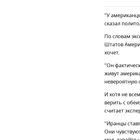
"У американце
сказал полито
По словам эк
Штатов Америк
хочет.
"Он фактическ
живут америк
невероятную 
И хотя не все
верить с обеи
считает экспер
"Иранцы ставя
Они чувствуют