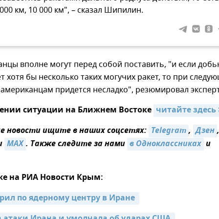
 000 км, 10 000 км", – сказал Шипилин.
анцы вполне могут перед собой поставить, "и если добь
дет хотя бы несколько таких могучих ракет, то при следу
 американцам придется несладко", резюмировал эксперт
трении ситуации на Ближнем Востоке
читайте здесь 
 новости ищите в наших соцсетях:
Telegram
,
Дзен
и
MAX
. Также следите за нами
в Одноклассниках
и
же на РИА Новости Крым:
рил по ядерному центру в Иране 