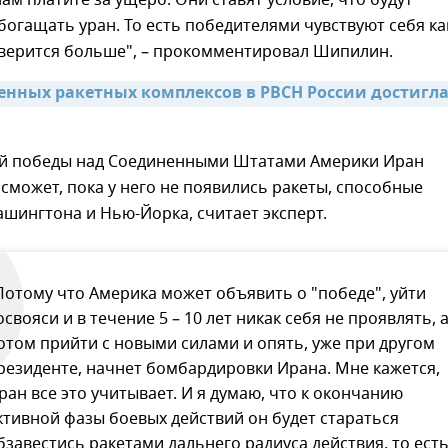
нам платите за ущерб. Они ставят условие, что будут
огащать уран. То есть победителями чувствуют себя ка
 верится больше", – прокомментировал Шипилин.
енных ракетных комплексов в РВСН России достигла
й победы над Соединенными Штатами Америки Иран
 сможет, пока у него не появились ракеты, способные
ашингтона и Нью-Йорка, считает эксперт.
Потому что Америка может объявить о "победе", уйти
освояси и в течение 5 – 10 лет никак себя не проявлять, 
отом прийти с новыми силами и опять, уже при другом
резиденте, начнет бомбардировки Ирана. Мне кажется,
ран все это учитывает. И я думаю, что к окончанию
ктивной фазы боевых действий он будет стараться
бзавестись ракетами дальнего радиуса действия, то ест