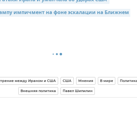
 атаки Ирана и умолчала об ударах США 
рампу импичмент на фоне эскалации на Ближнем 
стрение между Ираном и США
США
Мнения
В мире
Политик
Внешняя политика
Павел Шипилин