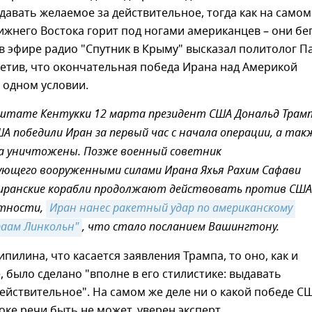
давать желаемое за действительное, тогда как на самом
ижнего Востока горит под ногами американцев – они бег
в эфире радио "Спутник в Крыму" высказал политолог П
етив, что окончательная победа Ирана над Америкой
 одном условии.
 штате Кентукки 12 марта президент США Дональд Трам
ША победили Иран за первый час с начала операции, а так
а уничтожены. Позже военный советник
ующего вооруженными силами Ирана Яхья Рахим Сафави
 иранские корабли продолжают действовать против США
стности,
Иран нанес ракетный удар по американскому 
раам Линкольн"
, что стало посланием Вашингтону.
илина, что касается заявления Трампа, то оно, как и
, было сделано "вполне в его стилистике: выдавать
ействительное". На самом же деле ни о какой победе С
ке речи быть не может, уверен эксперт.