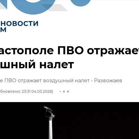
астополе ПВО отражае
ушный налет
е ПВО отражает воздушный налет - Развожаев
бновлено: 23:31 04.03.2026)