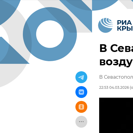
В Сев
возд
В Севастопол
22:53 04.03.2026
(о