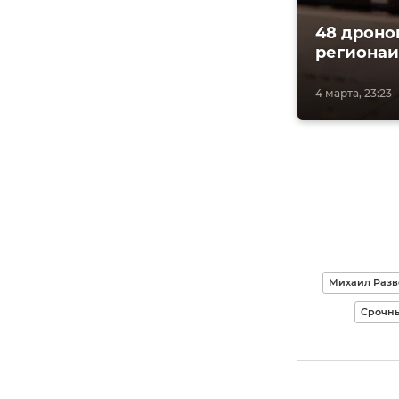
48 дроно
региона
4 марта, 23:23
Михаил Раз
Срочны