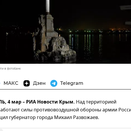
ти в фотобанк
МАКС
Дзен
Telegram
, 4 мар – РИА Новости Крым.
Над территорией
работают силы противовоздушной обороны армии Росси
щил губернатор города Михаил Развожаев.