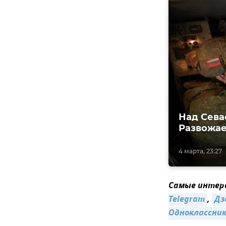
Над Сева
Развожа
4 марта, 23:27
Самые интере
Telegram
,
Дз
Одноклассни