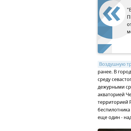
"
П
о
м
Воздушную тр
ранее. В горо
среду севаст
дежурными ср
акваторией Че
территорией Р
беспилотника 
еще один - на