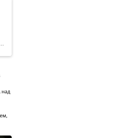
в
 над
ем,