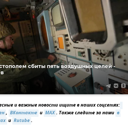
стополем сбиты пять воздушных целей -
ев
сные и важные новости ищите в наших соцсетях:
ен
,
ВКонтакте
и
MAX
. Также следите за нами
в 
ках
и
Rutube
.