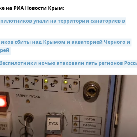
же на РИА Новости Крым:
пилотников упали на территории санаториев в 
ников сбиты над Крымом и акваторией Черного и 
орей
беспилотники ночью атаковали пять регионов Росс