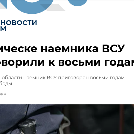
ическе наемника ВСУ
ворили к восьми года
 области наемник ВСУ приговорен восьми годам
боды