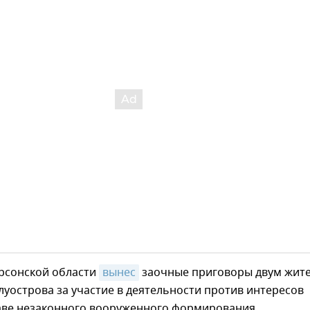
ерсонской области
вынес
заочные приговоры двум жит
уострова за участие в деятельности против интересов
таве незаконного вооруженного формирования.