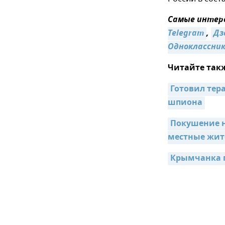
Самые интере
Telegram
,
Дз
Одноклассни
Читайте так
Готовил тер
шпиона
Покушение н
местные жит
Крымчанка п