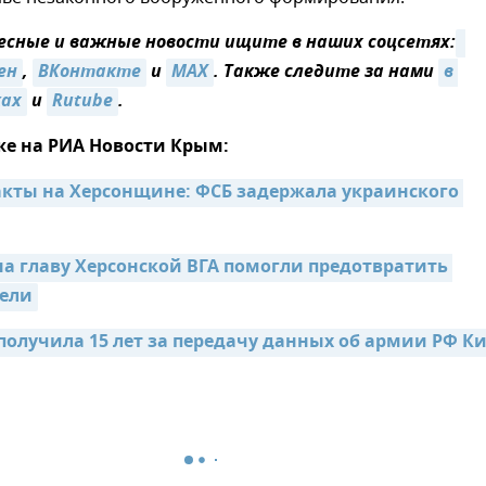
сные и важные новости ищите в наших соцсетях:
ен
,
ВКонтакте
и
MAX
. Также следите за нами
в 
ках
и
Rutube
.
же на РИА Новости Крым:
акты на Херсонщине: ФСБ задержала украинского 
а главу Херсонской ВГА помогли предотвратить 
ели
олучила 15 лет за передачу данных об армии РФ К