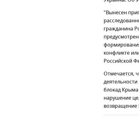
Украины. Об 
"Вынесен приг
расследованн
гражданина Ро
предусмотрен
формирования 
конфликте или
Российской Фе
Отмечается, ч
деятельности
блокад Крыма 
нарушение цел
возвращение 