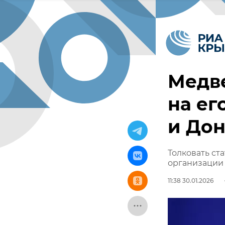
Медве
на ег
и Дон
Толковать ст
организации
11:38 30.01.2026