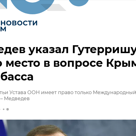
дев указал Гутерриш
о место в вопросе Кры
басса
атьи Устава ООН имеет право только Международный
 – Медведев