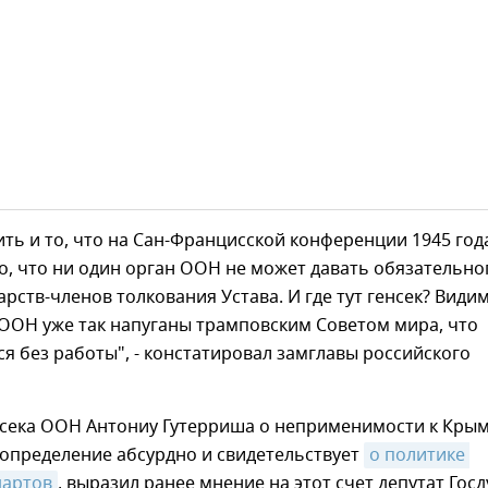
ть и то, что на Сан-Францисской конференции 1945 год
, что ни один орган ООН не может давать обязательно
арств-членов толкования Устава. И где тут генсек? Видим
 ООН уже так напуганы трамповским Советом мира, что
ся без работы", - констатировал замглавы российского
нсека ООН Антониу Гутерриша о неприменимости к Кры
оопределение абсурдно и свидетельствует
о политике 
дартов
, выразил ранее мнение на этот счет депутат Гос