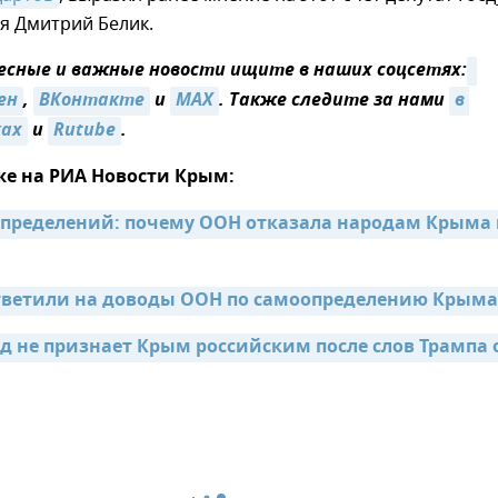
я Дмитрий Белик.
сные и важные новости ищите в наших соцсетях:
ен
,
ВКонтакте
и
MAX
. Также следите за нами
в 
ках
и
Rutube
.
же на РИА Новости Крым:
пределений: почему ООН отказала народам Крыма 
тветили на доводы ООН по самоопределению Крыма
д не признает Крым российским после слов Трампа о