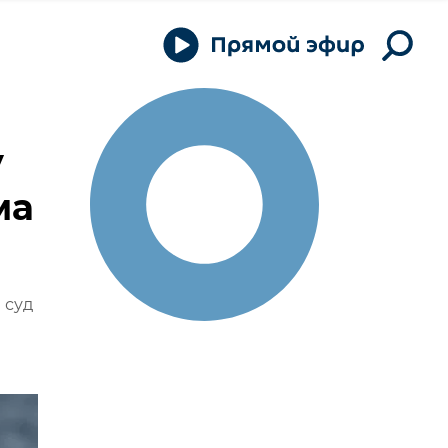
у
ма
 суд