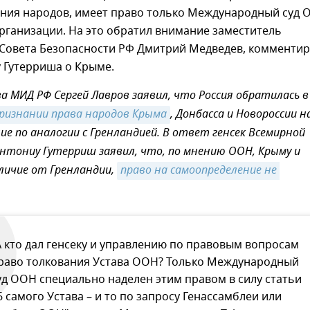
ния народов, имеет право только Международный суд 
организации. На это обратил внимание заместитель
 Совета Безопасности РФ Дмитрий Медведев, комментир
 Гутерриша о Крыме.
ва МИД РФ Сергей Лавров заявил, что Россия обратилась 
ризнании права народов Крыма
, Донбасса и Новороссии н
ие по аналогии с Гренландией. В ответ генсек Всемирной
нтониу Гутерриш заявил, что, по мнению ООН, Крыму и
тличие от Гренландии,
право на самоопределение не 
А кто дал генсеку и управлению по правовым вопросам
раво толкования Устава ООН? Только Международный
уд ООН специально наделен этим правом в силу статьи
6 самого Устава – и то по запросу Генассамблеи или