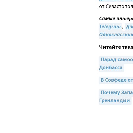
от Севастопол
Самые интере
Telegram
,
Дз
Одноклассни
Читайте так
Парад самоо
Донбасса
В Совфеде о
Почему Запа
Гренландии