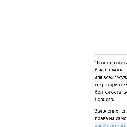
"Важно отмети
было признано
для всех госуд
секретариате
боятся остать
Совбеза.
Заявление ге
права на сам
двойных стан