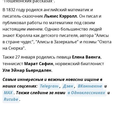
"Пошехонских рассказах".
В 1832 году родился английский математик и
писатель-сказочник
Льюис Кэрролл.
Он писал и
публиковал работы по математике под своим
настоящим именем. Однако большинство людей
знают Кэролла как детского писателя, автора "Алисы
в стране чудес", "Алисы в Зазеркалье" и поэмы "Охота
на Снорка".
Также 27 января родились певица
Елена Ваенга
,
теннисист
Марат Сафин
, норвежский биатлонист
Уле Эйнар Бьерндален
.
Самые интересные и важные новости ищите в
наших соцсетях:
Telegram
,
Дзен
,
ВКонтакте
и
MAX
. Также следите за нами
в Одноклассниках
и
Rutube
.