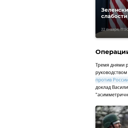
Зеленски
слабости
22 января, 17:5
Операци
Тремя днями р
руководством
против Росси
доклад Васили
"асимметричн