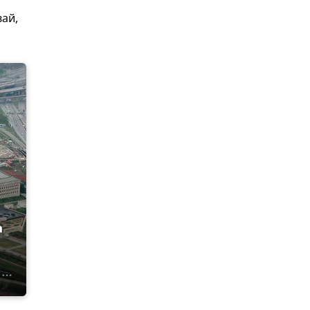
ай,
а