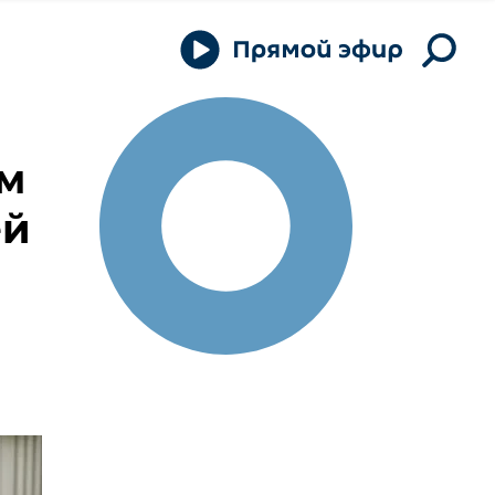
ом
ей