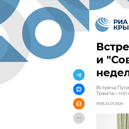
Встре
и "Со
неде
Встреча Пути
Трампа – топ
19:56 24.01.2026