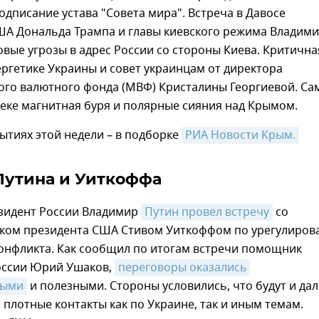
дписание устава "Совета мира". Встреча в Давосе
ША Дональда Трампа и главы киевского режима Владим
овые угрозы в адрес России со стороны Киева. Критична
ергетике Украины и совет украинцам от директора
го валютного фонда (МВФ) Кристалины Георгиевой. Са
еке магнитная буря и полярные сияния над Крымом.
ытиях этой недели – в подборке
РИА Новости Крым.
Путина и Уиткоффа
езидент России Владимир
Путин провел встречу
со
ком президента США Стивом Уиткоффом по урегулиро
конфликта. Как сообщил по итогам встречи помощник
оссии Юрий Ушаков,
переговоры оказались 
ными
и полезными. Стороны условились, что будут и да
плотные контакты как по Украине, так и иным темам.