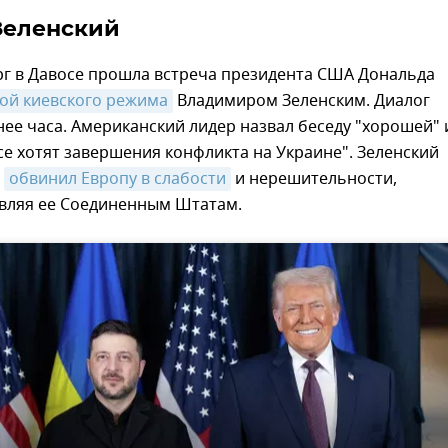
Зеленский
рг в Давосе прошла встреча президента США Дональда
вой киевского режима
Владимиром Зеленским. Диалог
ее часа. Американский лидер назвал беседу "хорошей" 
все хотят завершения конфликта на Украине". Зеленский
и
обвинил Европу в слабости
и нерешительности,
вляя ее Соединенным Штатам.