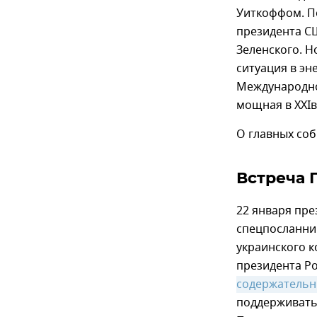
Уиткоффом. По
президента С
Зеленского. Н
ситуация в эн
Международно
мощная в XXIв
О главных соб
Встреча 
22 января пр
спецпосланни
украинского 
президента Р
содержатель
поддерживать 