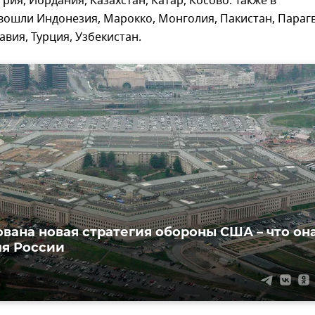
грия, Иордания, Казахстан, Катар, Косово. Также в
вошли Индонезия, Марокко, Монголия, Пакистан, Парагв
авия, Турция, Узбекистан.
вана новая стратегия обороны США – что он
ля России