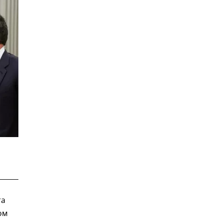
та
ом