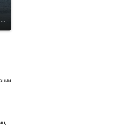
монии
йн,