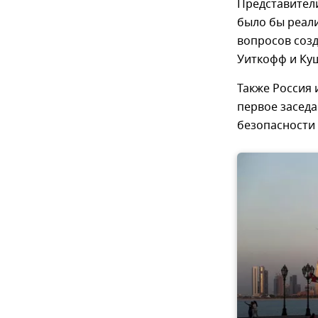
Представител
было бы реали
вопросов созд
Уиткофф и Куш
Также Россия 
первое засед
безопасности 