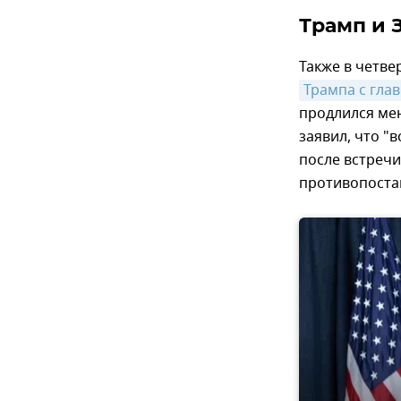
Трамп и 
Также в четве
Трампа с гла
продлился мен
заявил, что "
после встреч
противопоста