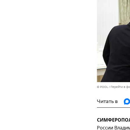
© POOL
Перейти в ф
Читать в
СИМФЕРОПОЛЬ
России Влади