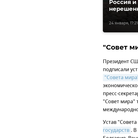
Россия и
нерешен
24 января, 17:21
"Совет м
Президент СШ
подписали уст
"Совета мира
экономическо
пресс-секрета
"Совет мира"
международно
Устав "Совета
государств
. 