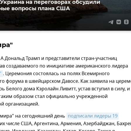
 Украина на переговорах обсудили
ные вопросы плана США
ира"
А Дональд Трамп и представители стран-участниц
ав создаваемого по инициативе американского лидера
"
. Церемония состоялась на полях Всемирного
го форума в швейцарском Давосе. Как заявила на цере
рь Белого дома Кэролайн Ливитт, устав вступил в силу, и
 таким образом стал официально учрежденной
й организацией.
 мира" на сегодняшний день
подписали лидеры 19 
В их числе США, Аргентина, Армения, Азербайджан, Бахре