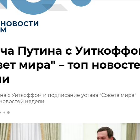
ча Путина с Уиткофф
вет мира" – топ новост
ли
на с Уиткоффом и подписание устава "Совета мира"
 новостей недели