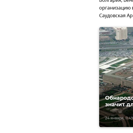
Болгария, Вен
организацию 
Саудовская Ар
Обнародо
значит д
24 января, 11:49