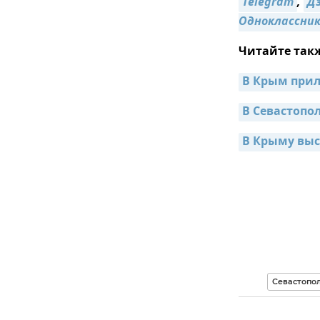
Telegram
,
Д
Одноклассни
Читайте так
В Крым прил
В Севастопо
В Крыму выс
Севастопо