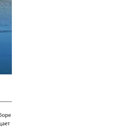
боре
щает