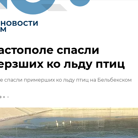
астополе спасли
рзших ко льду птиц
е спасли примерших ко льду птиц на Бельбекском