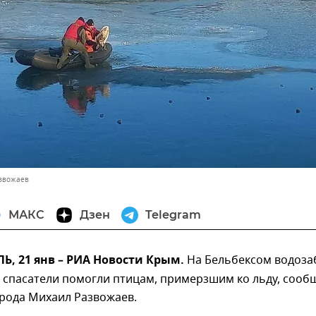
азвожаев
МАКС
Дзен
Telegram
, 21 янв – РИА Новости Крым.
На Бельбексом водоза
 спасатели помогли птицам, примерзшим ко льду, сооб
орода Михаил Развожаев.