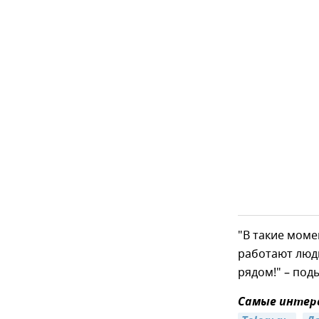
"В такие мом
работают люди
рядом!" – под
Самые интере