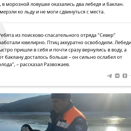
, в морозной ловушке оказались два лебедя и баклан.
ерзли ко льду и не моги сдвинуться с места.
Ребята из поисково-спасательного отряда "Север"
работали ювелирно. Птиц аккуратно освободили. Лебед
ыстро пришли в себя и почти сразу вернулись в воду, а
от баклану досталось больше – он сильно ослабел от
олода", – рассказал Развожаев.