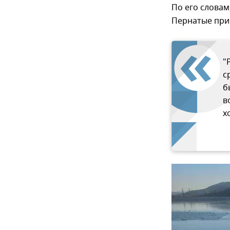
По его словам
Пернатые прим
"
с
б
в
х