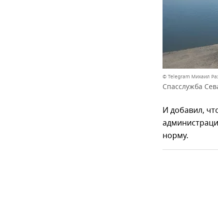
© Telegram Михаил Р
Спасслужба Сев
И добавил, чт
администрации
норму.