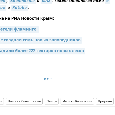
зен
,
ВКонтакте
и
MAX
. Также следите за нами
в 
ках
и
Rutube
.
же на РИА Новости Крым:
етели фламинго 
ле создали семь новых заповедников
адили более 222 гектаров новых лесов
ль
Новости Севастополя
Птицы
Михаил Развожаев
Природа