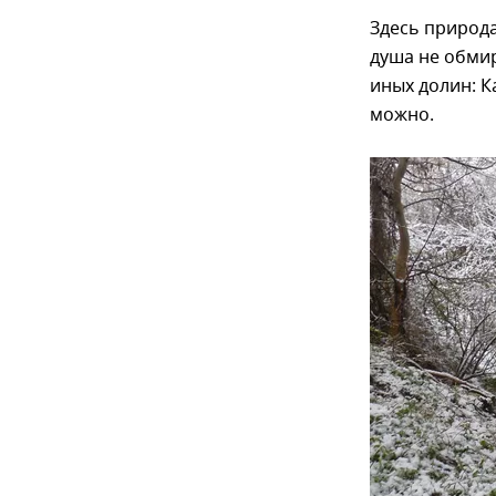
Здесь природа
душа не обмир
иных долин: К
можно.