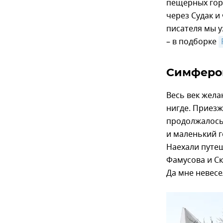
пещерных горо
через Судак и
писателя мы у
– в подборке
Симферо
Весь век жела
нигде. Приезж
продолжалось 
и маленький г
Наехали путе
Фамусова и Ск
Да мне невесе