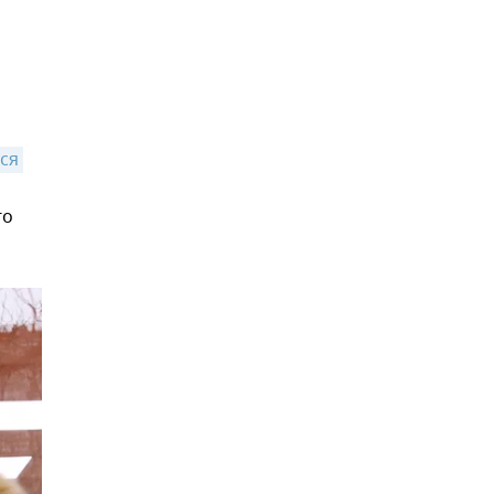
ся 
го