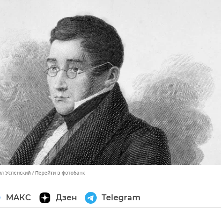
ил Успенский
Перейти в фотобанк
МАКС
Дзен
Telegram