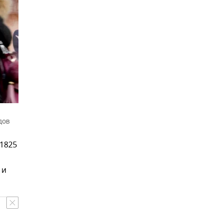
дов
 1825
й
 и