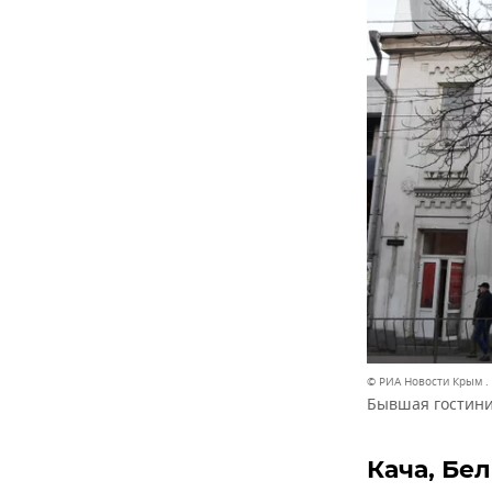
© РИА Новости Крым .
Бывшая гостини
Кача, Бе