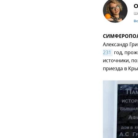
О
Ше
В
СИМФЕРОПОЛЬ
Александр Гр
231
год, прож
источники, п
приезда в Кры