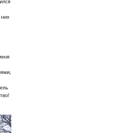
вился
 них
меня
иями,
тель
тво!