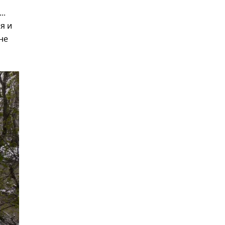
..
я и
не