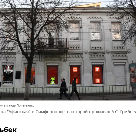
 Александр Полегенько
ца "Афинская" в Симферополе, в которой проживал А.С. Грибое
льбек