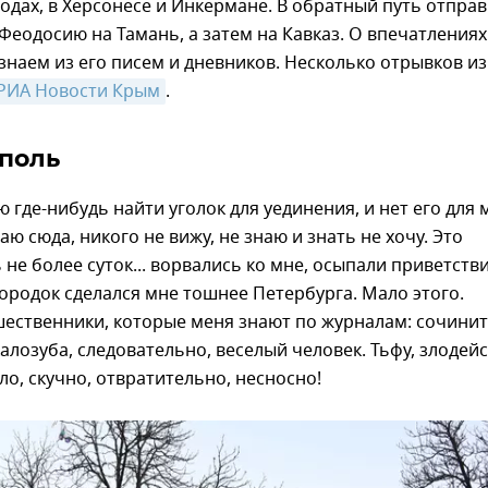
дах, в Херсонесе и Инкермане. В обратный путь отпра
 Феодосию на Тамань, а затем на Кавказ. О впечатлениях
знаем из его писем и дневников. Несколько отрывков из
РИА Новости Крым
.
поль
ю где-нибудь найти уголок для уединения, и нет его для 
аю сюда, никого не вижу, не знаю и знать не хочу. Это
не более суток... ворвались ко мне, осыпали приветств
ородок сделался мне тошнее Петербурга. Мало этого.
шественники, которые меня знают по журналам: сочини
алозуба, следовательно, веселый человек. Тьфу, злодейс
ло, скучно, отвратительно, несносно!