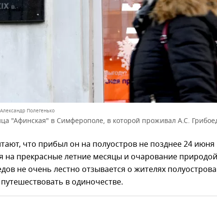
 Александр Полегенько
ца "Афинская" в Симферополе, в которой проживал А.С. Грибое
тают, что прибыл он на полуостров не позднее 24 июня
ря на прекрасные летние месяцы и очарование природо
дов не очень лестно отзывается о жителях полуострова
путешествовать в одиночестве.