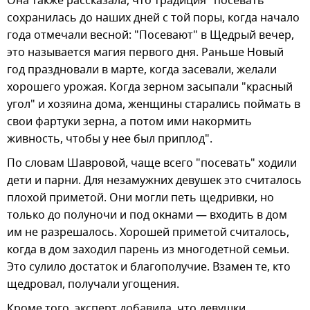
Она также рассказала, что традиция "посевать"
сохранилась до наших дней с той поры, когда начало
года отмечали весной: "Посевают" в Щедрый вечер,
это называется магия первого дня. Раньше Новый
год праздновали в марте, когда засевали, желали
хорошего урожая. Когда зерном засыпали "красный
угол" и хозяина дома, женщины старались поймать в
свои фартуки зерна, а потом ими накормить
живность, чтобы у нее был приплод".
По словам Шавровой, чаще всего "посевать" ходили
дети и парни. Для незамужних девушек это считалось
плохой приметой. Они могли петь щедривки, но
только до полуночи и под окнами — входить в дом
им не разрешалось. Хорошей приметой считалось,
когда в дом заходил парень из многодетной семьи.
Это сулило достаток и благополучие. Взамен те, кто
щедровал, получали угощения.
Кроме того, эксперт добавила, что девушки