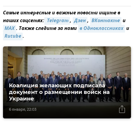
Самые интересные и важные новости ищите в
наших соцсетях:
 Telegram
,
Дзен
,
ВКонтакте
и
MAX
. Также следите за нами
в Одноклассниках
и
Rutube
.
Коалиция желающих подписала
документ о размещении войск на
Украине
6 января, 22:03