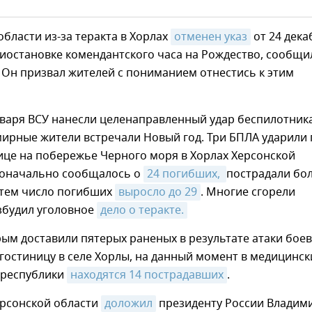
области из-за теракта в Хорлах
отменен указ
от 24 дека
риостановке комендантского часа на Рождество, сообщи
 Он призвал жителей с пониманием отнестись к этим
января ВСУ нанесли целенаправленный удар беспилотник
 мирные жители встречали Новый год. Три БПЛА ударили 
ице на побережье Черного моря в Хорлах Херсонской
воначально сообщалось о
24 погибших, 
пострадали бо
атем число погибших
выросло до 29
. Многие сгорели
збудил уголовное
дело о теракте.
рым доставили пятерых раненых в результате атаки бое
 гостиницу в селе Хорлы, на данный момент в медицинск
 республики
находятся 14 пострадавших
.
ерсонской области
доложил
президенту России Владим