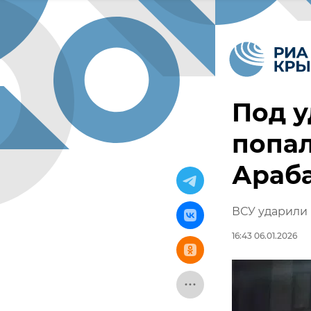
Под у
попал
Араба
ВСУ ударили 
16:43 06.01.2026