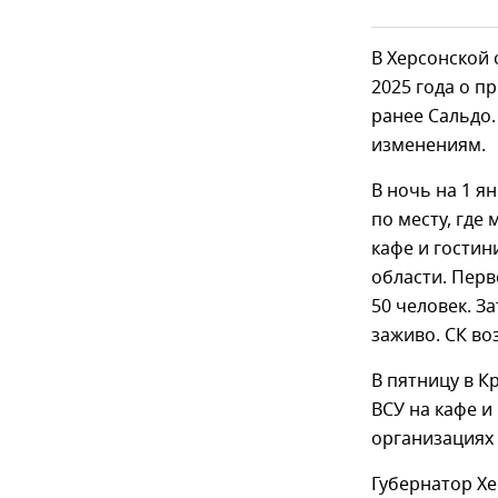
В Херсонской 
2025 года о п
ранее Сальдо.
изменениям.
В ночь на 1 
по месту, где
кафе и гостин
области. Пер
50 человек. З
заживо. СК во
В пятницу в К
ВСУ на кафе и
организациях
Губернатор Х