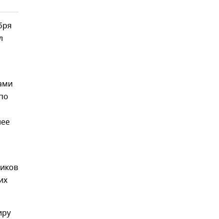
бря
л
ами
по
лее
виков
их
иру