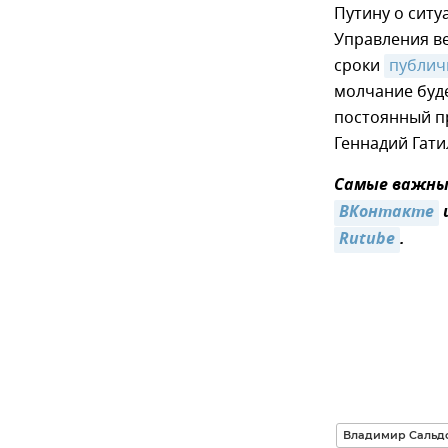
Путину о ситу
Управления в
сроки
публич
молчание буде
постоянный п
Геннадий Гати
Самые важные
ВКонтакте
Rutube
.
Владимир Сальд