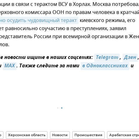
ации в связи с терактом ВСУ в Хорлах. Москва потребова
ерховного комиссара ООН по правам человека в кратч
но осудить чудовищный теракт
киевского режима, его
т равносильно соучастию в преступлениях, заявил
редставитель России при всемирной организации в Же
лов.
 новости ищите в наших соцсетях:
Telegram
,
Дзен
и
MAX
. Также следите за нами
в Одноклассниках
и
о
Херсонская область
Новости
Происшествия
Арабатская стр