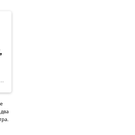
,
те
 два
тра.