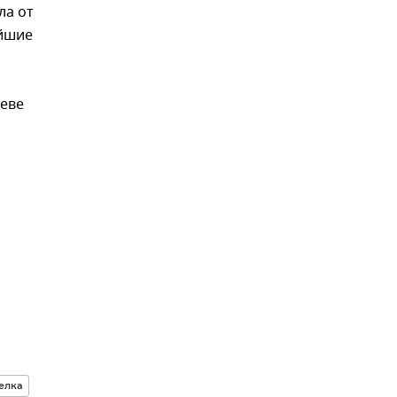
ла от
айшие
неве
,
елка