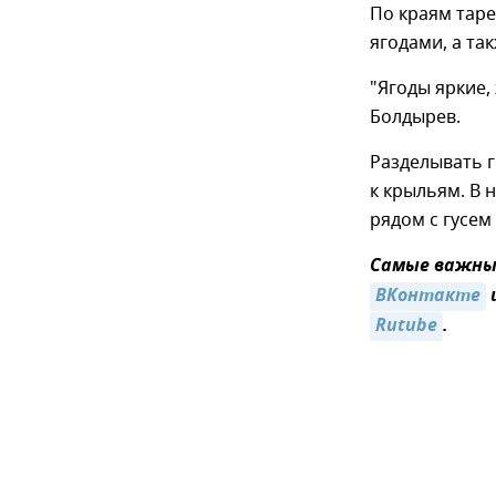
По краям таре
ягодами, а та
"Ягоды яркие,
Болдырев.
Разделывать г
к крыльям. В 
рядом с гусем 
Самые важные
ВКонтакте
Rutube
.