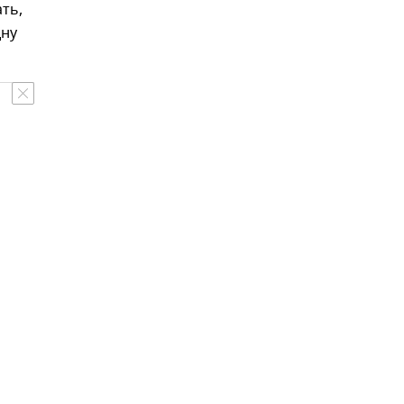
ть,
дну