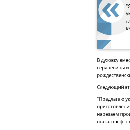
"
у
д
в
В духовку вме
сердцевины и
рождественски
Следующий эт
"Предлагаю ук
приготовлени
нарезаем про
сказал шеф-по