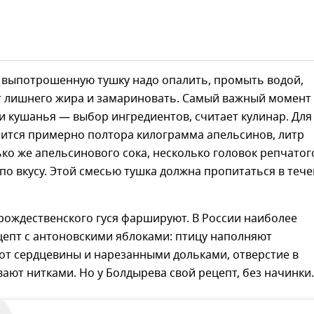
выпотрошенную тушку надо опалить, промыть водой,
т лишнего жира и замариновать. Самый важный момент
 кушанья — выбор ингредиентов, считает кулинар. Для
бится примерно полтора килограмма апельсинов, литр
ько же апельсинового сока, несколько головок репчатог
 по вкусу. Этой смесью тушка должна пропитаться в теч
рождественского гуся фаршируют. В России наиболее
цепт с антоновскими яблоками: птицу наполняют
т сердцевины и нарезанными дольками, отверстие в
ют нитками. Но у Болдырева свой рецепт, без начинки.