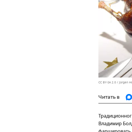
CC BY-SA 2.0
/
Jürgen H
Читать в
Традиционног
Владимир Бол
фаршировать, 