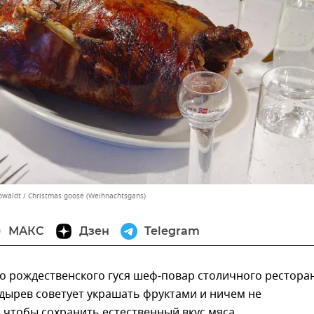
owaldt
/
Christmas goose (Weihnachtsgans)
МАКС
Дзен
Telegram
о рождественского гуся шеф-повар столичного рестора
дырев советует украшать фруктами и ничем не
чтобы сохранить естественный вкус мяса.