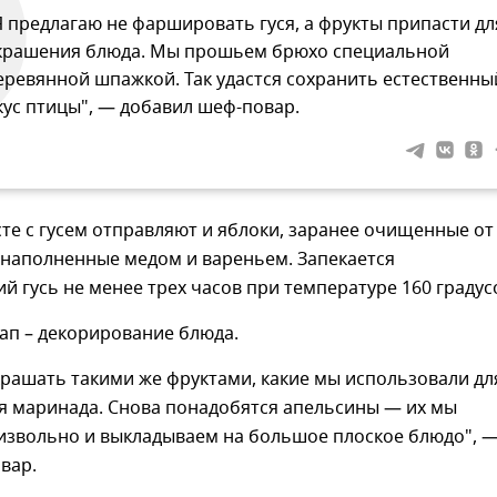
Я предлагаю не фаршировать гуся, а фрукты припасти дл
крашения блюда. Мы прошьем брюхо специальной
еревянной шпажкой. Так удастся сохранить естественны
кус птицы", — добавил шеф-повар.
сте с гусем отправляют и яблоки, заранее очищенные от
 наполненные медом и вареньем. Запекается
й гусь не менее трех часов при температуре 160 градус
ап – декорирование блюда.
рашать такими же фруктами, какие мы использовали дл
я маринада. Снова понадобятся апельсины — их мы
извольно и выкладываем на большое плоское блюдо", 
вар.