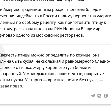
е и Америке традиционным рождественским блюдом
еченная индейка, то в России пальму первенства удерж
вленный по особому рецепту. Как приготовить птицу к
столу, рассказал и показал РИА Новости Владимир
-повар одного из московских ресторанов.
Свежесть птицы можно определить по кожице, она
олжна быть сухая, не скользкая и равномерного бледно-
озового оттенка. Жир у хорошего гуся белый и
розрачный. У молодых птиц лапки желтые, покрытые
устым пухом. У старых — красные, почти без пуха", —
казал повар.