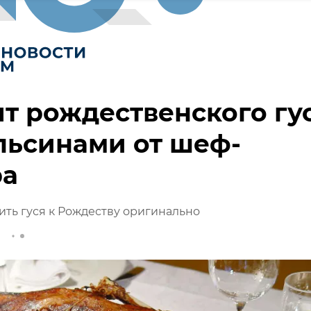
т рождественского гу
льсинами от шеф-
ра
ить гуся к Рождеству оригинально