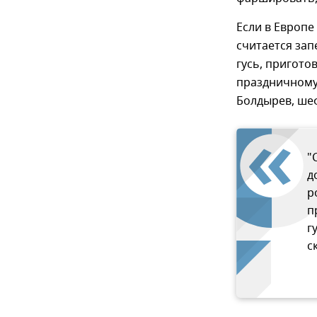
Если в Европ
считается зап
гусь, пригото
праздничному 
Болдырев, шеф
"
д
р
п
г
с