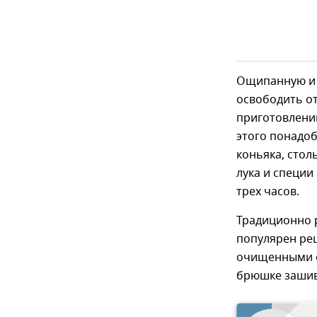
Ощипанную и 
освободить о
приготовлении
этого понадо
коньяка, стол
лука и специи
трех часов.
Традиционно 
популярен ре
очищенными о
брюшке зашива