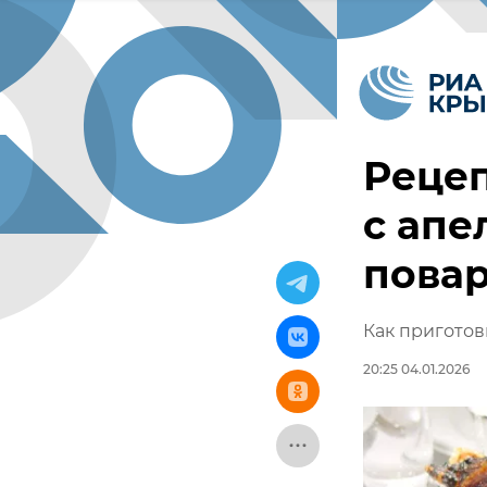
Рецеп
с апе
пова
Как приготов
20:25 04.01.2026