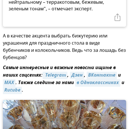
нейтральному – терракотовым, бежевым,
зеленым тонам", – отмечает эксперт.
А в качестве акцента выбрать бижутерию или
украшения для праздничного стола в виде
бубенчиков и колокольчиков. Ведь что за лошадь без
бубенцов?
Самые интересные и важные новости ищите в
наших соцсетях:
 Telegram
,
Дзен
,
ВКонтакте
и
MAX
. Также следите за нами
в Одноклассниках
и
Rutube
.