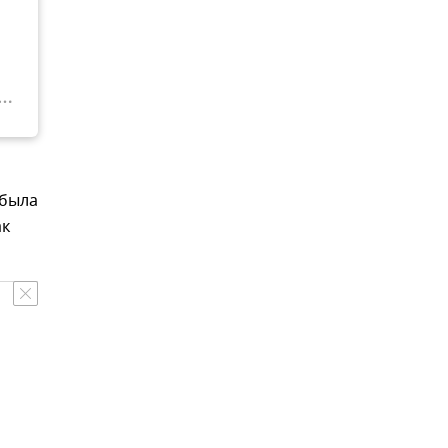
 была
ак