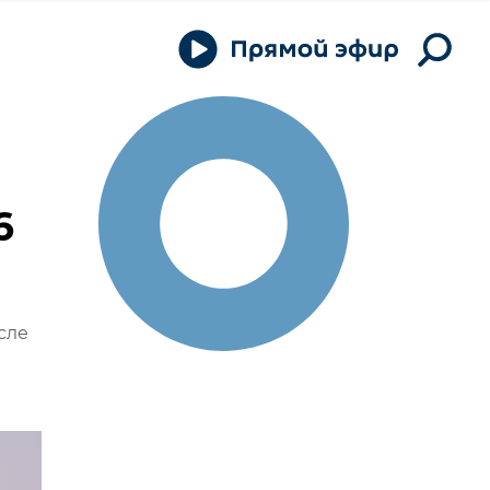
6
сле