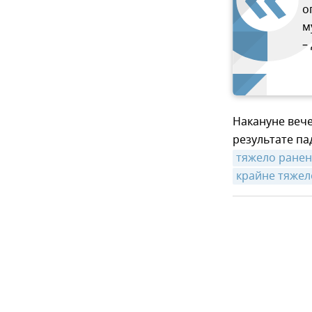
о
м
–
Накануне вече
результате па
тяжело ранен
крайне тяжел