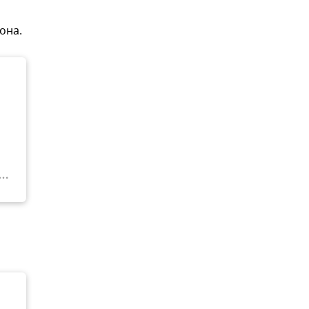
й
она.