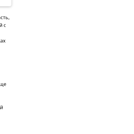
сть,
й с
ах
бще
ий