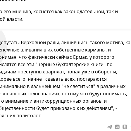
по его мнению, коснется как законодательной, так и
ой власти.
Депутаты Верховной рады, лишившись такого мотива, ка
енежные вливания в их собственные карманы, и
онимая, что фактически сейчас Ермак, у которого
ислятся все эти "черные бухгалтерские книги" по
ыдачам преступных зарплат, попал уже в оборот и,
корее всего, начнет сдавать всех, постараются
инимально в дальнейшем "не светиться" в различных
езонансных голосованиях, потому что будут понимать,
то внимание и антикоррупционных органов, и
бщественности будет приковано к их действиям", -
ояснил политолог.