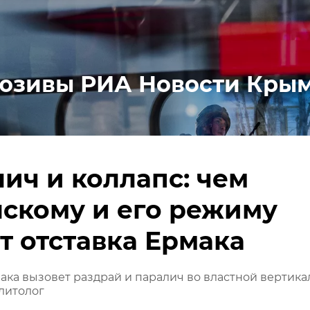
юзивы РИА Новости Кры
ич и коллапс: чем
скому и его режиму
т отставка Ермака
ака вызовет раздрай и паралич во властной вертика
литолог