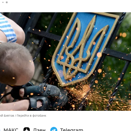
ий Биятов
Перейти в фотобанк
МАКС
Дзен
Telegram