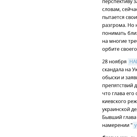
перспективу з
словам, сейч
пытается сво
разгрома. Но 
понимать близ
на многие тре
орбите своего
28 ноября
НА
скандала на У
обыски и заяв
препятствий д
что глава его
киевского реж
украинской д
Бывший глава 
намерении "
у