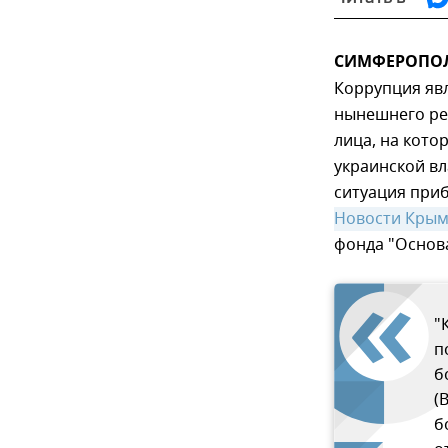
СИМФЕРОПОЛЬ,
Коррупция яв
нынешнего ре
лица, на кото
украинской вл
ситуация при
Новости Кры
фонда "Основ
"
п
б
(
б