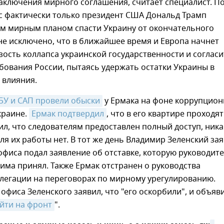
аключения мирного соглашения, считает специалист. По
ас фактически только президент США Дональд Трамп
им мирным планом спасти Украину от окончательного
не исключено, что в ближайшее время и Европа начнет
ость коллапса украинской государственности и согласи
бования России, пытаясь удержать остатки Украины в
 влияния.
БУ и САП провели обыски
у Ермака на фоне коррупцион
краине.
Ермак подтвердил
, что в его квартире проходят
ил, что следователям предоставлен полный доступ, ника
ля их работы нет. В тот же день Владимир Зеленский зая
 офиса подал заявление об отставке, которую руководит
има принял. Также Ермак отстранен о руководства
елегации на переговорах по мирному урегулированию.
офиса Зеленского заявил, что "его оскорбили", и объяв
йти на фронт
".