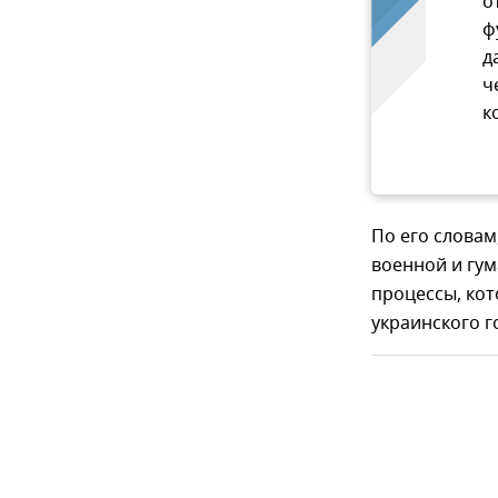
о
ф
д
ч
к
По его словам
военной и гум
процессы, ко
украинского г