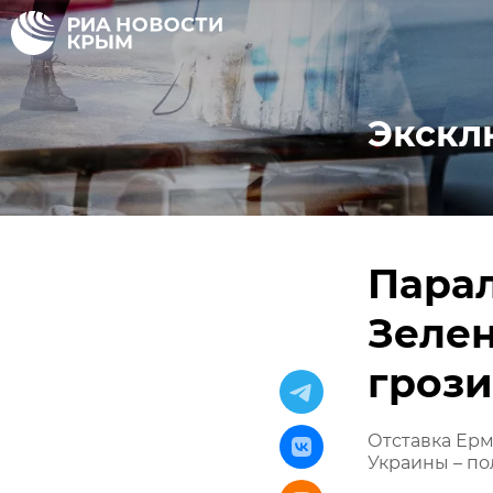
Экскл
Парал
Зелен
грози
Отставка Ерм
Украины – по