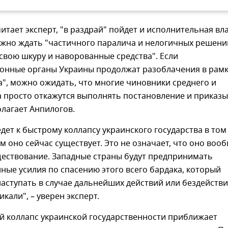
читает эксперт, "в раздрай" пойдет и исполнительная вла
ожно ждать "частичного паралича и нелогичных решени
свою шкуру и наворованные средства". Если
онные органы Украины продолжат разоблачения в рамк
", можно ожидать, что многие чиновники среднего и
а просто откажутся выполнять постановление и приказы
олагает Анпилогов.
едет к быстрому коллапсу украинского государства в том
ом оно сейчас существует. Это не означает, что оно воо
ществование. Западные страны будут предпринимать
ые усилия по спасению этого всего бардака, который
наступать в случае дальнейших действий или бездейств
кали", – уверен эксперт.
й коллапс украинской государственности приближает