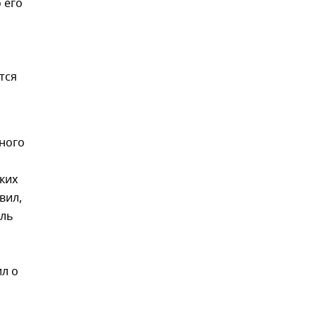
 его
тся
ного
ких
вил,
ель
ил о