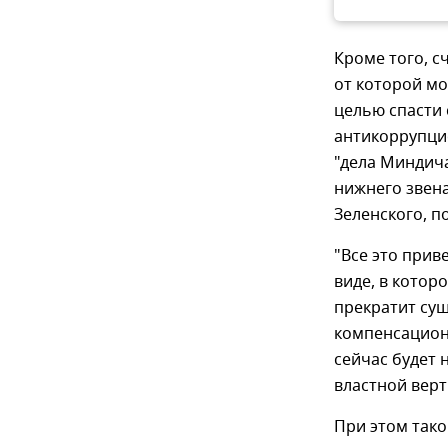
Кроме того, с
от которой м
целью спасти 
антикоррупци
"дела Миндича
нижнего звен
Зеленского, п
"Все это прив
виде, в котор
прекратит су
компенсационн
сейчас будет 
властной верти
При этом тако