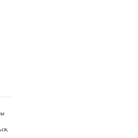
мы
ся,