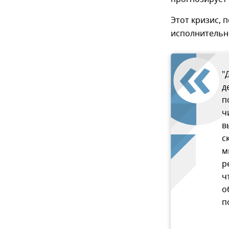
Этот кризис, 
исполнительн
"
д
п
ч
в
с
м
р
ч
о
п