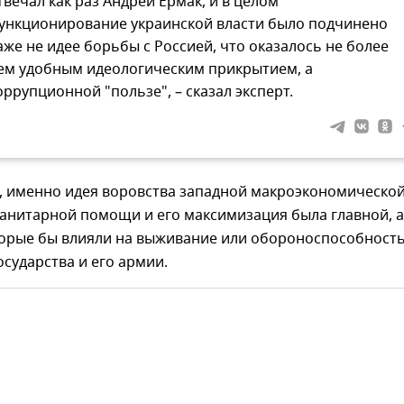
твечал как раз Андрей Ермак, и в целом
ункционирование украинской власти было подчинено
аже не идее борьбы с Россией, что оказалось не более
ем удобным идеологическим прикрытием, а
оррупционной "пользе", – сказал эксперт.
, именно идея воровства западной макроэкономической
анитарной помощи и его максимизация была главной, а
торые бы влияли на выживание или обороноспособност
осударства и его армии.