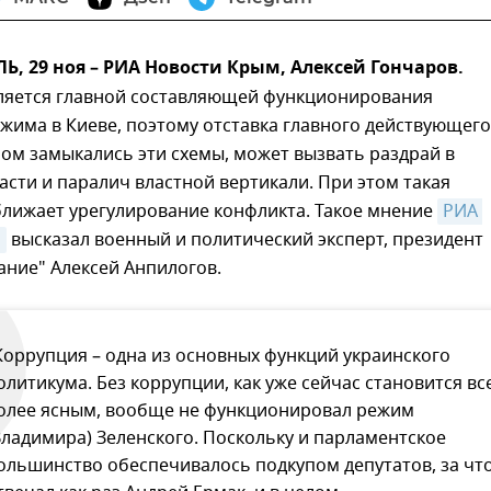
 29 ноя – РИА Новости Крым, Алексей Гончаров.
ляется главной составляющей функционирования
жима в Киеве, поэтому отставка главного действующего
ром замыкались эти схемы, может вызвать раздрай в
асти и паралич властной вертикали. При этом такая
ближает урегулирование конфликта. Такое мнение
РИА 
м
высказал военный и политический эксперт, президент
ание" Алексей Анпилогов.
Коррупция – одна из основных функций украинского
олитикума. Без коррупции, как уже сейчас становится вс
олее ясным, вообще не функционировал режим
Владимира) Зеленского. Поскольку и парламентское
ольшинство обеспечивалось подкупом депутатов, за чт