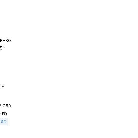
щенко
5"
ло
учала
10%
ло 