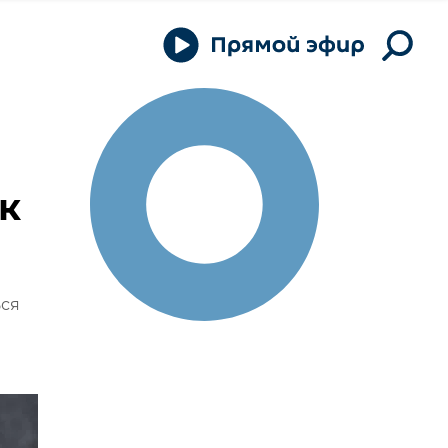
к
ься