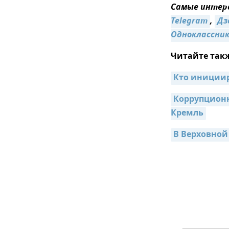
Самые интере
Telegram
,
Дз
Одноклассни
Читайте так
Кто инициир
Коррупционн
Кремль
В Верховной