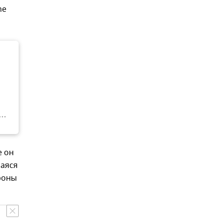
he
е он
шаяся
роны