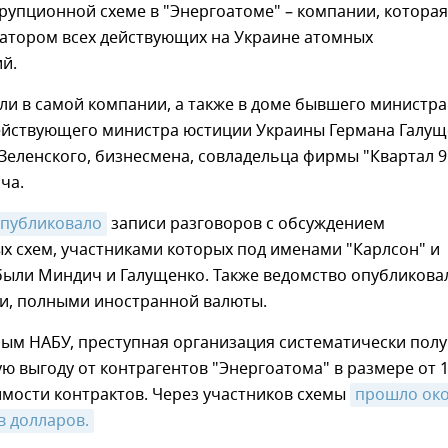
рупционной схеме в "Энергоатоме" – компании, которая
ратором всех действующих на Украине атомных
й.
и в самой компании, а также в доме бывшего министра
действующего министра юстиции Украины Германа Галу
 Зеленского, бизнесмена, совладельца фирмы "Квартал 9
ча.
публиковало
записи разговоров с обсуждением
х схем, участниками которых под именами "Карлсон" и
были Миндич и Галущенко. Также ведомство опубликова
ми, полными иностранной валюты.
ным НАБУ, преступная организация систематически пол
 выгоду от контрагентов "Энергоатома" в размере от 
имости контрактов. Через участников схемы
прошло око
в долларов.