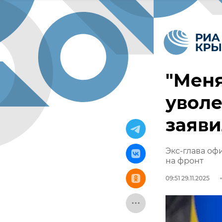
"Меня
увол
заяви
Экс-глава оф
на фронт
09:51 29.11.2025