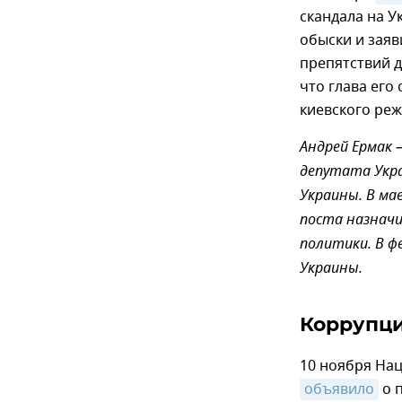
скандала на У
обыски и заяв
препятствий д
что глава его
киевского ре
Андрей Ермак 
депутата Украи
Украины. В ма
поста назнач
политики. В ф
Украины.
Коррупци
10 ноября На
объявило
о 