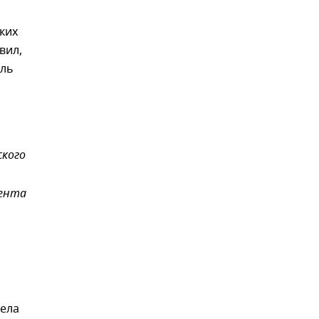
ких
вил,
ель
ского
дента
дела