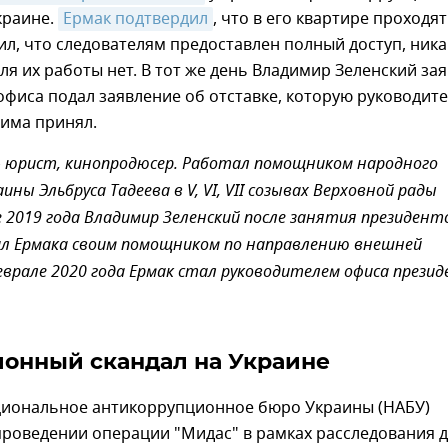
краине.
Ермак подтвердил
, что в его квартире проходят
ил, что следователям предоставлен полный доступ, ника
ля их работы нет. В тот же день Владимир Зеленский зая
 офиса подал заявление об отставке, которую руководит
жима принял.
– юрист, кинопродюсер. Работал помощником народного
ны Эльбруса Тадеева в V, VI, VII созывах Верховной рады
е 2019 года Владимир Зеленский после занятия президент
ил Ермака своим помощником по направлению внешней
еврале 2020 года Ермак стал руководителем офиса прези
онный скандал на Украине
циональное антикоррупционное бюро Украины (НАБУ)
проведении операции "Мидас" в рамках расследования 