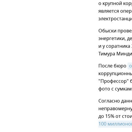
о крупной кор
является опе
электростанци
Обыски провел
энергетики, 
и у соратника
Тимура Минди
После бюро
о
коррупционны
"Профессор" 
фото с сумка
Согласно дан
неправомерную
до 15% от сто
100 миллионо