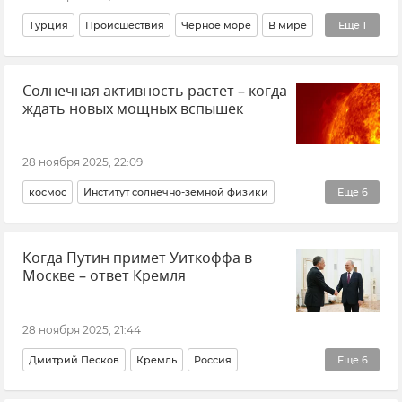
Турция
Происшествия
Черное море
В мире
Еще
1
Новости
Солнечная активность растет – когда
ждать новых мощных вспышек
28 ноября 2025, 22:09
космос
Институт солнечно-земной физики
Еще
6
Вспышки на Солнце
Солнце
Земля
Когда Путин примет Уиткоффа в
Магнитные бури
Метеозависимость
Новости
Москве – ответ Кремля
28 ноября 2025, 21:44
Дмитрий Песков
Кремль
Россия
Еще
6
Владимир Путин (политик)
Стивен Уиткофф