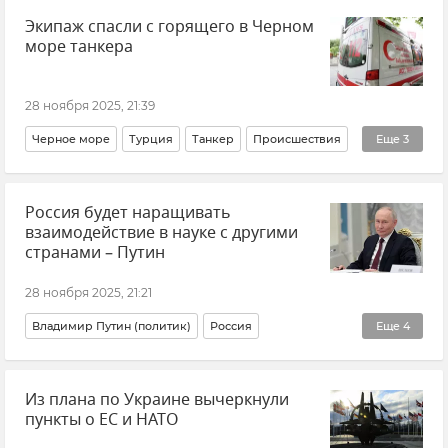
Экипаж спасли с горящего в Черном
Политика
Внешняя политика
Новости
США
море танкера
28 ноября 2025, 21:39
Черное море
Турция
Танкер
Происшествия
Еще
3
Пожар
В мире
Новости
Россия будет наращивать
взаимодействие в науке с другими
странами – Путин
28 ноября 2025, 21:21
Владимир Путин (политик)
Россия
Еще
4
Наука и технологии
Молодежь
Общество
Из плана по Украине вычеркнули
Новости
пункты о ЕС и НАТО