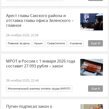
Закон и право
Образование в России
Арест главы Сакского района и
Среднее профессиональное образование в Крыму
отставка главы офиса Зеленского –
Общество
Новости
главное
28 ноября 2025, 22:56
Главное за день
Крым
Севастополь
Украина
Еще
10
Коррупция
Бюджет Крыма
Бюджет
В мире
МРОТ в России с 1 января 2026 года
Политика
Внешняя политика
Новости
составит 27 093 рубля – закон
Новости Крыма
Новости Севастополя
НДС
28 ноября 2025, 22:46
Минимальный размер оплаты труда (МРОТ)
Еще
6
Россия
Владимир Путин (политик)
Экономика
Путин подписал закон о
Общество
Закон и право
Новости