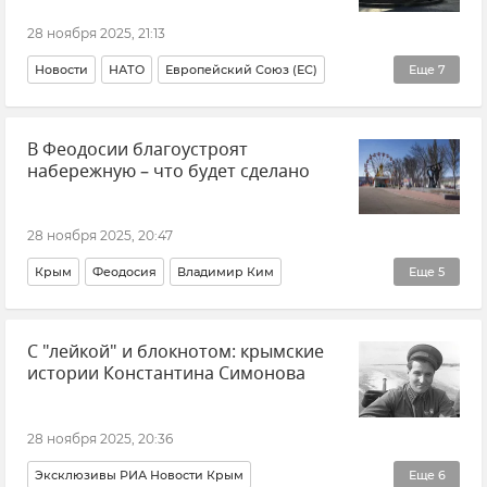
28 ноября 2025, 21:13
Новости
НАТО
Европейский Союз (ЕС)
Еще
7
Украина
Россия
США
Политика
В Феодосии благоустроят
Внешняя политика
Новости
В мире
набережную – что будет сделано
28 ноября 2025, 20:47
Крым
Феодосия
Владимир Ким
Еще
5
Благоустройство
Набережная
С "лейкой" и блокнотом: крымские
Набережные Крыма
Городская среда
истории Константина Симонова
Новости Крыма
28 ноября 2025, 20:36
Эксклюзивы РИА Новости Крым
Еще
6