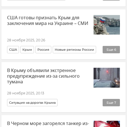
Константин Симонов
Поэзия
Литература
США готовы признать Крым для
Крым в Великой Отечественной войне
заключения мира на Украине – СМИ
Великая Отечественная война
История
28 ноября 2025, 20:26
США
Крым
Россия
Новые регионы России
Еще
6
Переговоры
Политика
Внешняя политика
В Крыму объявили экстренное
СМИ
Новости
Украина
предупреждение из-за сильного
тумана
28 ноября 2025, 20:13
Ситуация на дорогах Крыма
Еще
7
Штормовое предупреждение
В Черном море загорелся танкер из-
ГУ МЧС РФ по Республике Крым