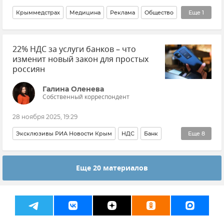
Крыммедстрах
Медицина
Реклама
Общество
Еще
1
Совет эксперта
22% НДС за услуги банков – что
изменит новый закон для простых
россиян
Галина Оленева
Собственный корреспондент
28 ноября 2025, 19:29
Эксклюзивы РИА Новости Крым
НДС
Банк
Еще
8
Банковская карта
Общество
Экономика
Еще 20 материалов
Новости
Новости Крыма
Платежи
Налоги
Федеральная налоговая служба (ФНС)