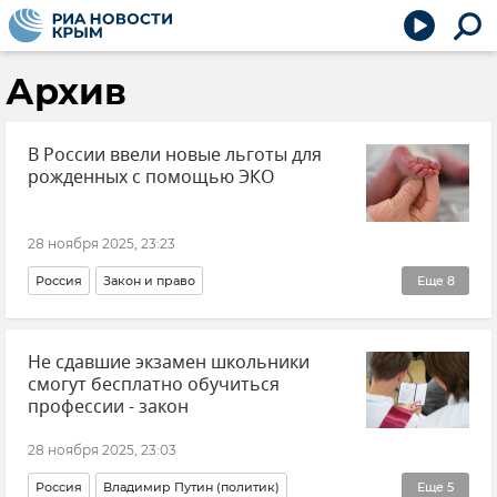
Архив
В России ввели новые льготы для
рожденных с помощью ЭКО
28 ноября 2025, 23:23
Россия
Закон и право
Еще
8
Владимир Путин (политик)
Программа ЭКО
Не сдавшие экзамен школьники
Рождаемость
Соцзащита
Пенсия
дети
смогут бесплатно обучиться
Общество
Новости
профессии - закон
28 ноября 2025, 23:03
Россия
Владимир Путин (политик)
Еще
5