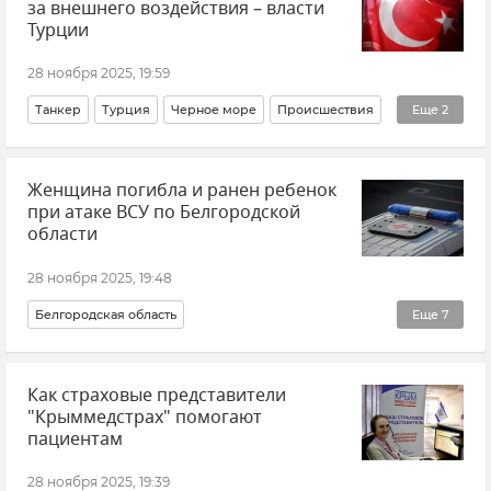
за внешнего воздействия – власти
Крымский гидрометцентр
Погода
Турции
Погода в Крыму
Безопасность
Автомобиль
28 ноября 2025, 19:59
Танкер
Турция
Черное море
Происшествия
Еще
2
В мире
Новости
Женщина погибла и ранен ребенок
при атаке ВСУ по Белгородской
области
28 ноября 2025, 19:48
Белгородская область
Еще
7
Обстрелы Белгородской области
Происшествия
Как страховые представители
Вячеслав Гладков
Атаки ВСУ
Обстрелы ВСУ
"Крыммедстрах" помогают
Беспилотник (БПЛА, дрон)
Новости
пациентам
28 ноября 2025, 19:39