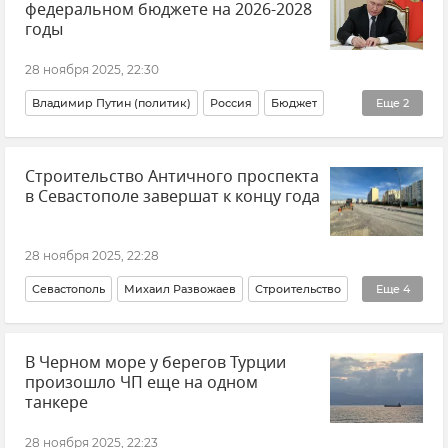
федеральном бюджете на 2026-2028
годы
28 ноября 2025, 22:30
Владимир Путин (политик)
Россия
Бюджет
Еще
2
Федеральный бюджет
Новости
Строительство Античного проспекта
в Севастополе завершат к концу года
28 ноября 2025, 22:28
Севастополь
Михаил Развожаев
Строительство
Еще
4
Ремонт и строительство дорог в Крыму
В Черном море у берегов Турции
Новости Севастополя
Городская среда
произошло ЧП еще на одном
Инфраструктура
танкере
28 ноября 2025, 22:23