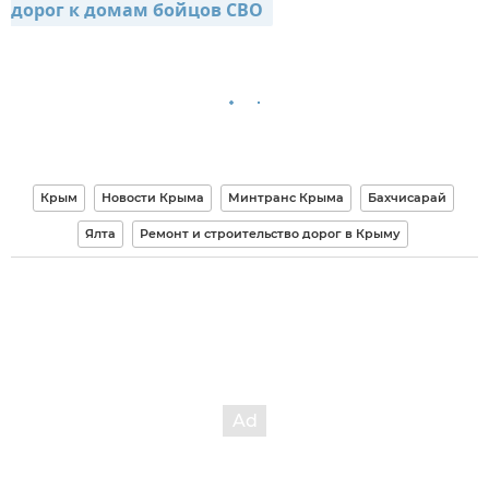
дорог к домам бойцов СВО 
Крым
Новости Крыма
Минтранс Крыма
Бахчисарай
Ялта
Ремонт и строительство дорог в Крыму