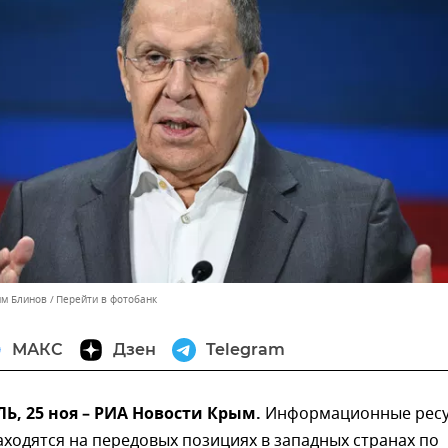
им Блинов
Перейти в фотобанк
МАКС
Дзен
Telegram
, 25 ноя – РИА Новости Крым.
Информационные рес
находятся на передовых позициях в западных странах по