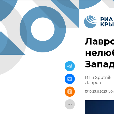
Лавро
нелюб
Запа
RT и Sputnik
Лавров
15:10 25.11.2025
(обн