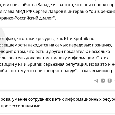
 и их не любят на Западе из-за того, что они говорят пр
л глава МИД РФ Сергей Лавров в интервью YouTube-кан
ранко-Российский диалог".
Тот факт, что такие ресурсы, как RT и Sputnik по
осещаемости находятся на самых передовых позициях,
оворит о том, что есть и другой показатель: насколько
ользователь доверяет источнику информации. С этих
озиций у RT и Sputnik серьезная репутация. Их за это и н
юбят, потому что они говорят правду", – сказал министр.
врова, умение сотрудников этих информационных ресур
в профессионализме.