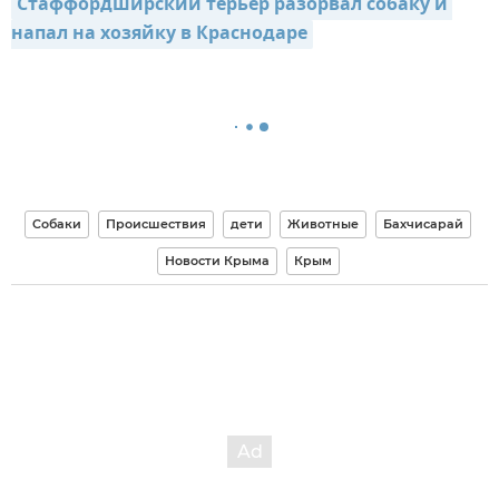
Стаффордширский терьер разорвал собаку и 
напал на хозяйку в Краснодаре
Собаки
Происшествия
дети
Животные
Бахчисарай
Новости Крыма
Крым