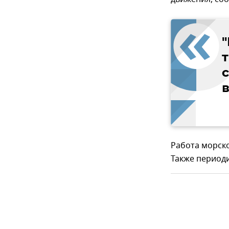
т
Работа морско
Также периоди