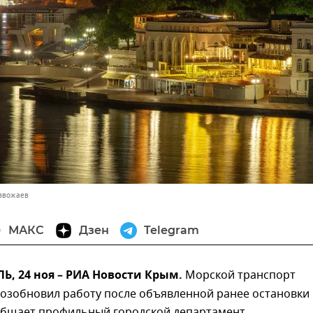
азвожаев
МАКС
Дзен
Telegram
, 24 ноя – РИА Новости Крым.
Морской транспорт
возобновил работу после объявленной ранее остановки
общает профильный городской департамент.