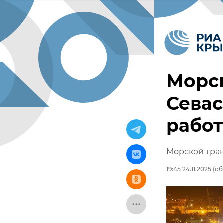
Морс
Севас
работ
Морской тран
19:45 24.11.2025
(об