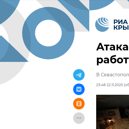
Атака
работ
В Севастопол
23:48 22.11.2025
(об