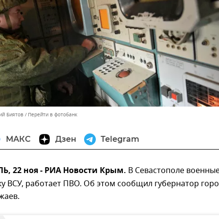
ий Биятов
Перейти в фотобанк
МАКС
Дзен
Telegram
, 22 ноя - РИА Новости Крым.
В Севастополе военны
у ВСУ, работает ПВО. Об этом сообщил губернатор гор
жаев.