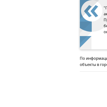
"
а
П
б
о
По информаци
объекты в гор