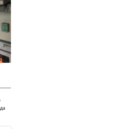
е
ода