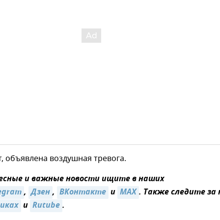
, объявлена воздушная тревога.
есные и важные новости ищите в наших
egram
,
Дзен
,
ВКонтакте
и
MAX
. Также следите за
никах
и
Rutube
.