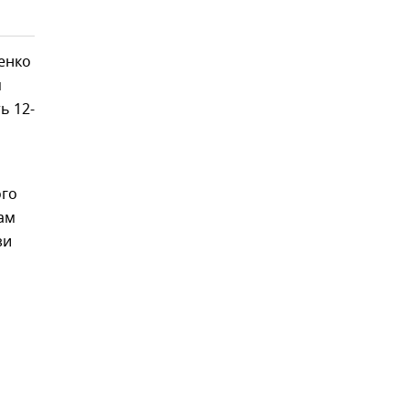
енко
я
ь 12-
ого
там
зи