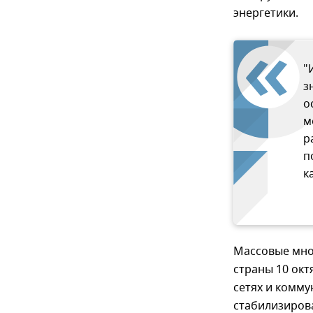
энергетики.
"
з
о
м
р
п
к
Массовые мно
страны 10 окт
сетях и комму
стабилизирова