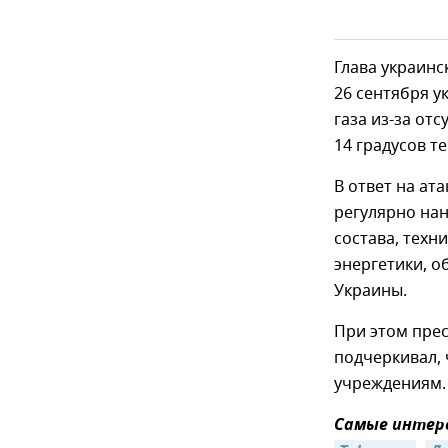
Глава украинс
26 сентября 
газа из-за отс
14 градусов те
В ответ на ат
регулярно на
состава, техн
энергетики, 
Украины.
При этом прес
подчеркивал,
учреждениям.
Самые интере