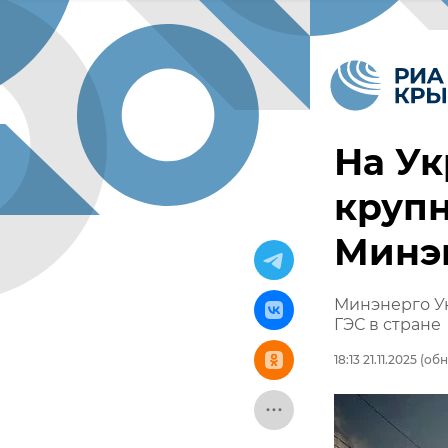
На У
крупн
Минэ
Минэнерго У
ГЭС в стране
18:13 21.11.2025
(обно