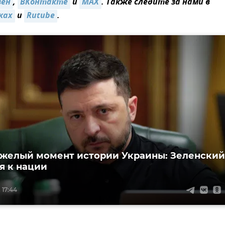
зен
,
ВКонтакте
и
MAX
. Также следите за нами в
ках
и
Rutube
.
желый момент истории Украины: Зеленский
я к нации
 17:44