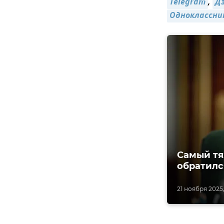
Telegram
,
Д
Одноклассни
Самый тя
обратилс
21 ноября 2025,