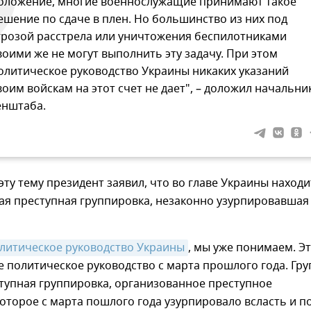
оложение, многие военнослужащие принимают такое
ешение по сдаче в плен. Но большинство из них под
грозой расстрела или уничтожения беспилотниками
воими же не могут выполнить эту задачу. При этом
олитическое руководство Украины никаких указаний
воим войскам на этот счет не дает", – доложил начальни
енштаба.
ту тему президент заявил, что во главе Украины находи
ая преступная группировка, незаконно узурпировавшая
олитическое руководство Украины
, мы уже понимаем. Э
е политическое руководство с марта прошлого года. Гру
ступная группировка, организованное преступное
оторое с марта пошлого года узурпировало всласть и п