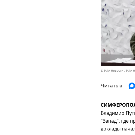
© РИА Новости . РИА 
Читать в
СИМФЕРОПОЛЬ
Владимир Пути
"Запад", где 
доклады начал