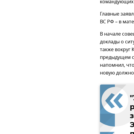
командующих 
Главные заявл
ВС РФ – в мат
В начале сове
доклады о сит
также вокруг 
предыдущем с
напомнил, чт
новую должно
"
Э