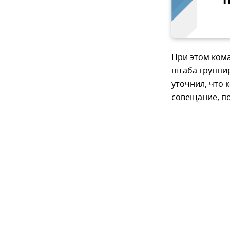
При этом ком
штаба группи
уточнил, что
совещание, п