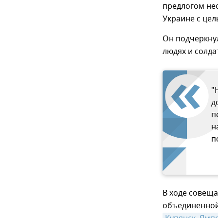
предлогом нео
Украине с цел
Он подчеркнул
людях и солда
"
д
п
н
п
В ходе совеща
объединенной 