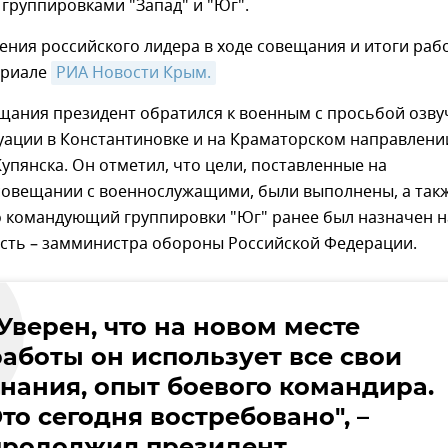
группировками "Запад" и "Юг".
ения российского лидера в ходе совещания и итоги раб
ериале
РИА Новости Крым.
щания президент обратился к военным с просьбой озву
уации в Константиновке и на Краматорском направлении
Купянска. Он отметил, что цели, поставленные на
овещании с военнослужащими, были выполнены, а так
о командующий группировки "Юг" ранее был назначен н
сть – замминистра обороны Российской Федерации.
Уверен, что на новом месте
работы он использует все свои
знания, опыт боевого командира.
то сегодня востребовано", –
продолжил президент.