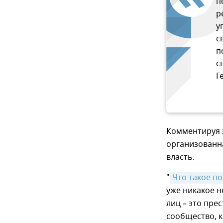
п
р
у
с
п
с
Г
Комментируя э
организованн
власть.
"
Что такое п
уже никакое н
лиц – это пре
сообщество, к