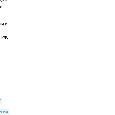
к -
е.
ли к
 РФ,
"
 на 