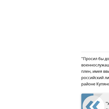
"Просил бы до
военнослужащ
плен, имея вв
российский ли
районе Купянс
"