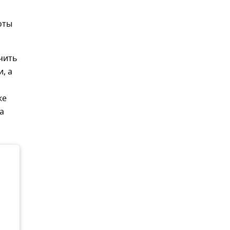
оты
чить
, а
же
а