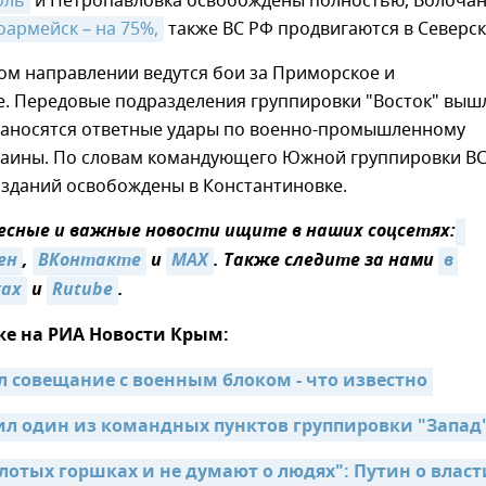
оль
и Петропавловка освобождены полностью, Волочанс
оармейск – на 75%,
также ВС РФ продвигаются в Северск
ом направлении ведутся бои за Приморское и
е. Передовые подразделения группировки "Восток" выш
 Наносятся ответные удары по военно-промышленному
раины. По словам командующего Южной группировки ВС
 зданий освобождены в Константиновке.
сные и важные новости ищите в наших соцсетях:
ен
,
ВКонтакте
и
MAX
. Также следите за нами
в 
ках
и
Rutube
.
же на РИА Новости Крым:
л совещание с военным блоком - что известно
ил один из командных пунктов группировки "Запад
лотых горшках и не думают о людях": Путин о власти