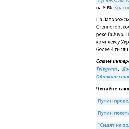
Купянск, Ямп
на 80%,
Красн
На Запорожск
Степногорско
реке Гайчур.
комплексу Ук
более 4 тысяч
Самые интере
Telegram
,
Дз
Одноклассни
Читайте так
Путин прове
Путин посет
"Сидят на зо