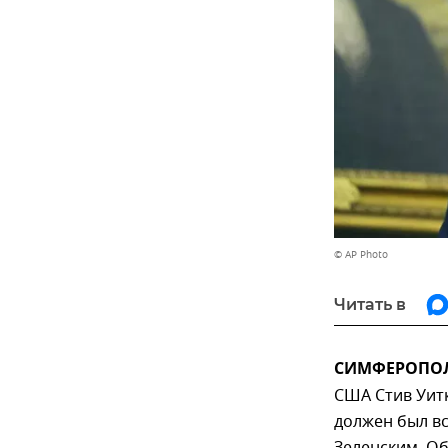
© AP Photo
Читать в
СИМФЕРОПОЛЬ
США Стив Уит
должен был в