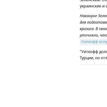
Зеленским. Об
украинские и 
Накануне Зеле
для подготовк
кризиса. В сво
уточняло, что
Уиткофф вст
"Уиткофф долж
Турции, но от