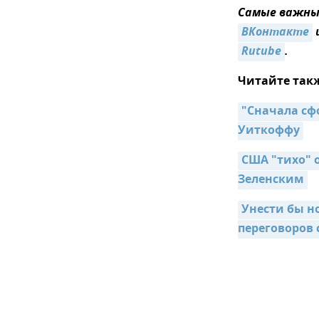
Самые важные
ВКонтакте
Rutube
.
Читайте так
"Сначала сф
Уиткоффу
США "тихо" 
Зеленским
Унести бы н
переговоров 