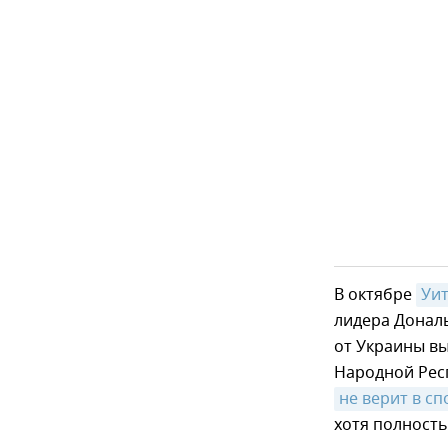
В октябре
Уи
лидера Донал
от Украины в
Народной Рес
не верит в с
хотя полность