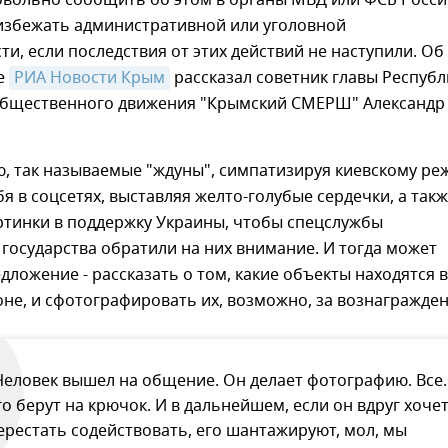
овольно сообщить об этом в органы МВД или ФСБ Росси
 избежать административной или уголовной
ти, если последствия от этих действий не наступили. Об
ре
РИА Новости Крым
рассказал советник главы Республ
общественного движения "Крымский СМЕРШ" Александр
, так называемые "ждуны", симпатизируя киевскому ре
я в соцсетях, выставляя желто-голубые сердечки, а так
ртинки в поддержку Украины, чтобы спецслужбы
государства обратили на них внимание. И тогда может
дложение - рассказать о том, какие объекты находятся 
не, и сфотографировать их, возможно, за вознагражден
Человек вышел на общение. Он делает фотографию. Все.
го берут на крючок. И в дальнейшем, если он вдруг хоче
ерестать содействовать, его шантажируют, мол, мы