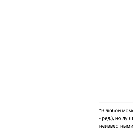
"В любой моме
- ред.), но лу
неизвестными 