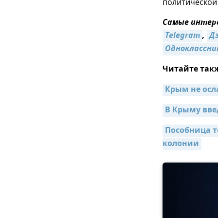
политической
Самые интере
Telegram
,
Д
Одноклассни
Читайте так
Крым не осл
В Крыму вве
Пособница т
колонии