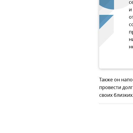
с
и
о
с
п
н
н
Также он напо
провести долг
своих близких