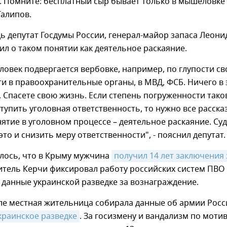
 Помните: бесплатный сыр бывает только в мышеловке",
Талипов.
ь депутат Госдумы России, генерал-майор запаса Леони
л о таком понятии как деятельное раскаяние.
еловек подвергается вербовке, например, по глупости св
и в правоохранительные органы, в МВД, ФСБ. Ничего в
. Спасете свою жизнь. Если степень погруженности тако
тупить уголовная ответственность, то нужно все расска
нятие в уголовном процессе – деятельное раскаяние. Суд
это и снизить меру ответственности", - пояснил депутат.
лось, что в Крыму мужчина
получил 14 лет заключения з
итель Керчи фиксировал работу российских систем ПВО
 данные украинской разведке за вознаграждение.
ле местная жительница собирала данные об армии Росс
краинское разведке
. За госизмену и вандализм по моти