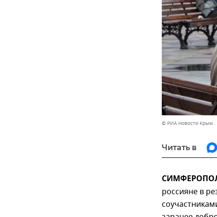
© РИА Новости Крым .
Читать в
СИМФЕРОПОЛЬ
россияне в ре
соучастникам