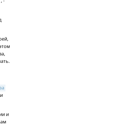
 -
д
оей,
 этом
ва,
зать.
а 
 и
ии и
вам