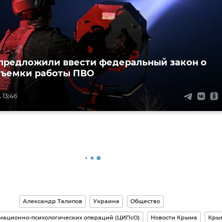
предложили ввести федеральный закон о
съемки работы ПВО
 13:46
Александр Талипов
Украина
Общество
ационно-психологических операций (ЦИПсО)
Новости Крыма
Кры