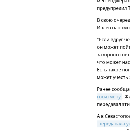
мессенджерах.
предупредил 
В свою очеред
Ивлев напомни
"Если вдруг ч
он может пойт
зазорного нет
что может нас
Есть такое по
может учесть 
Ранее сообща
госизмену
. Ж
передавал эти
А в Севастопо
передавала у