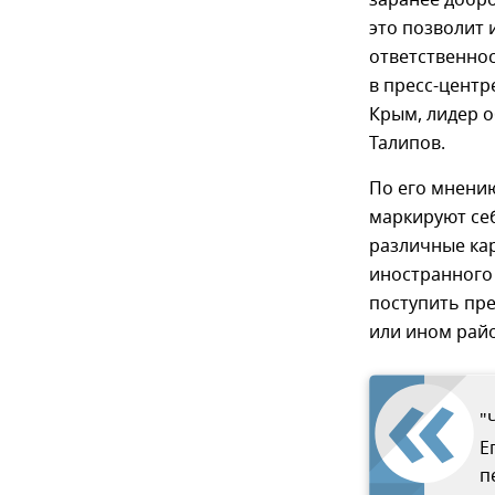
заранее добр
это позволит
ответственнос
в пресс-цент
Крым, лидер 
Талипов.
По его мнению
маркируют себ
различные ка
иностранного 
поступить пре
или ином райо
"
Е
п