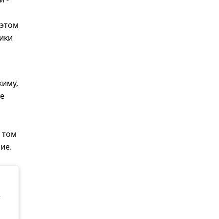
и -
 этом
ики
жиму,
же
в том
ие.
т