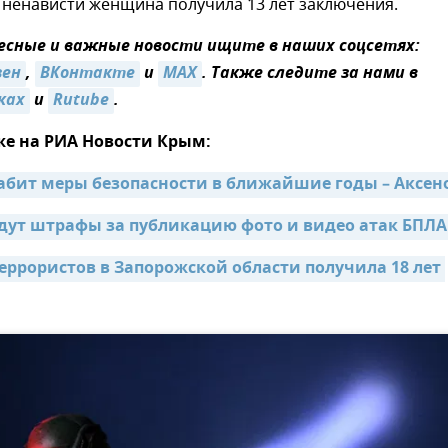
 ненависти женщина получила 13 лет заключения.
сные и важные новости ищите в наших соцсетях:
зен
,
ВКонтакте
и
MAX
. Также следите за нами в
ках
и
Rutube
.
же на РИА Новости Крым:
абит меры безопасности в ближайшие годы – Аксен
дут штрафы за публикацию фото и видео атак БПЛА
еррористов в Запорожской области получила 18 лет 