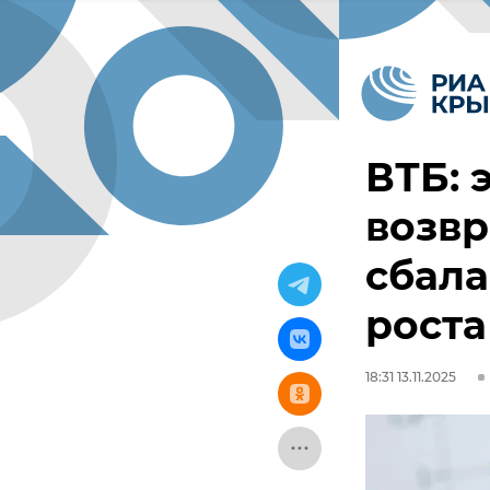
ВТБ: 
возвр
сбал
роста
18:31 13.11.2025