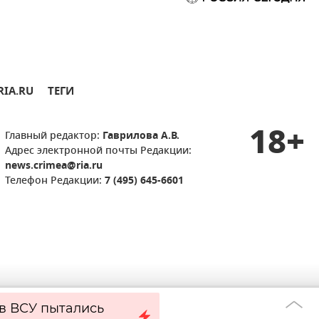
RIA.RU
ТЕГИ
18+
Главный редактор:
Гаврилова А.В.
Адрес электронной почты Редакции:
news.crimea@ria.ru
Телефон Редакции:
7 (495) 645-6601
в ВСУ пытались
В Черноморском
20:33