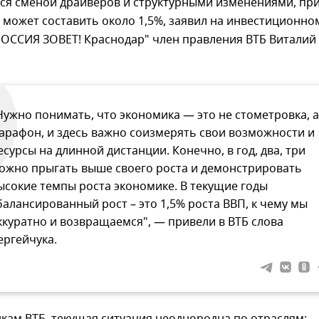
ся сменой драйверов и структурными изменениями, пр
 может составить около 1,5%, заявил на инвестиционно
РОССИЯ ЗОВЕТ! Краснодар" член правления ВТБ Виталий
Нужно понимать, что экономика — это не стометровка, а
арафон, и здесь важно соизмерять свои возможности и
есурсы на длинной дистанции. Конечно, в год, два, три
ожно прыгать выше своего роста и демонстрировать
ысокие темпы роста экономике. В текущие годы
балансированный рост – это 1,5% роста ВВП, к чему мы
ккуратно и возвращаемся", — привели в ВТБ слова
ергейчука.