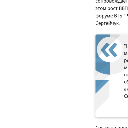
сопровождает
этом рост ВВП
форуме ВТБ "
Сергейчук.
"
м
р
м
в
с
а
С