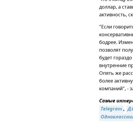
доллар, а ста
активность, с
"Если говорит
консервативны
бодрее. Изме
позволят полу
будет гораздо
внутренние п
Опять же рас
более активн
компаний", - 
Самые интере
Telegram
,
Д
Одноклассни