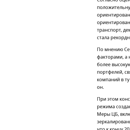
Согласно оцен
положительну
ориентированн
ориентирован
транспорт, д
стала рекордн
По мнению Се
факторами, а 
более высокую
портфелей, св
компаний в ту
он.
При этом кон
режима созда
Меры ЦБ, вкл
зеркалировани
что к концу 2