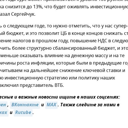
вка снизится до 13%, что будет оживлять инвестиционну
казал Сергейчук.
ь о следующем годе, то нужно отметить, что у нас супер-
й бюджет, и это позволит ЦБ в конце концов снижать с
нение налогов в прошлом году, повышение НДС в след
чить более структурно сбалансированный бюджет, и эт
 меньше оказывать влияние на денежную массу и на те
ричины роста инфляции, которые были в предыдущие го
считываем на дальнейшее снижение ключевой ставки и
ую инвестиционную стратегию или политику наших
заключил представитель ВТБ.
сные и важные новости ищите в наших соцсетях:
зен
,
ВКонтакте
и
MAX
. Также следите за нами в
ках
и
Rutube
.