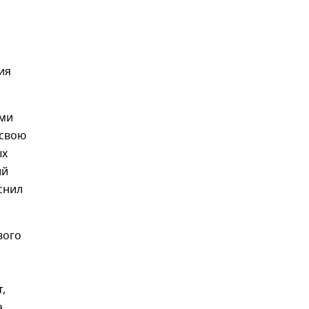
ия
ими
 свою
ых
ий
снил
вого
,
а