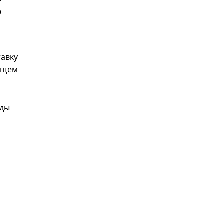
ю
тавку
ующем
о
ды.