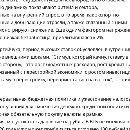
кам ВТБ, текущая ситуация неоднородна по отраслям:
ю динамику показывают ритейл и сектора,
ые на внутренний спрос, в то время как экспортно-
ные и добывающие отрасли, а также связанный с ними
емонстрируют снижение. Еще одним фактором напряжен
о низкая безработица, приблизившаяся к 2%.
ргейчука, период высоких ставок обусловлен внутренн
не внешними шоками. "Стимул, который качнул ставку в
 сторону, - это рост бюджетных расходов, рост кредитн
язанный с перестройкой экономики, с ростом инвестиц
 самую перестройку, переориентацию на восток", — поя
сервативная бюджетная политика и ужесточение налого
ют условия для смягчения денежно-кредитной политики.
ючая обязательную покупку валюты в рамках
я, могут оказать давление на рубль. В ВТБ не исключают
026 года курс может приблизиться к уровню 100 рублей з