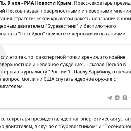
, 9 ноя - РИА Новости Крым.
Пресс-секретарь презид
ий Песков назвал поверхностными и неверными мнения
ытания стратегической крылатой ракеты неограниченной
дерным двигателем "Буревестник" и беспилотного
ппарата "Посейдон" являются ядерными испытаниями.
Если это так, то, с экспертной точки зрения, это крайне
оверхностное и неверное суждение”, – сказал Песков в
нтервью журналисту "России 1" Павлу Зарубину, отвечая
а вопрос, могли ли США спутать ядерное оружие с
вигателем.
сс-секретаря президента, ядерная энергетическая уста
ко двигателем, в случае с “Буревестником” и “Посейдоно