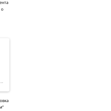
ента
 о
новка
м”