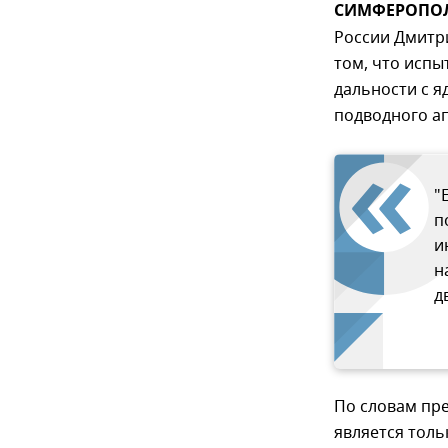
СИМФЕРОПОЛЬ
России Дмитр
том, что исп
дальности с я
подводного а
"
п
и
н
д
По словам пре
является толь