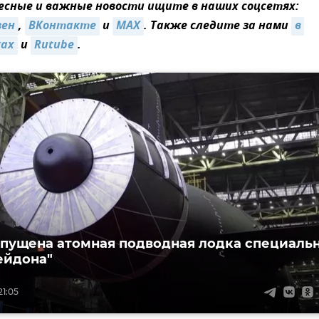
сные и важные новости ищите в наших соцсетях:
зен
,
ВКонтакте
и
MAX
. Также следите за нами
в 
ках
и
Rutube
.
спущена атомная подводная лодка специаль
ейдона"
21:05