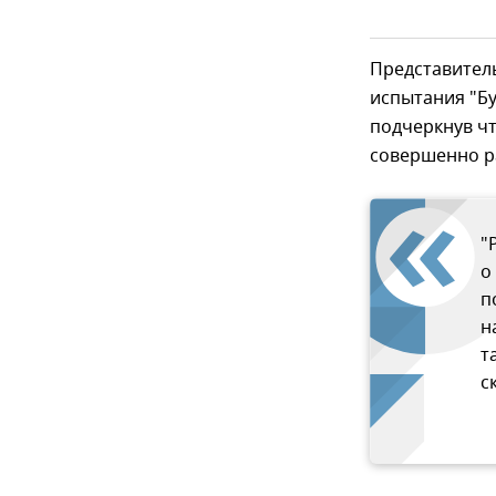
Представитель
испытания "Б
подчеркнув ч
совершенно р
"
о
п
н
т
с