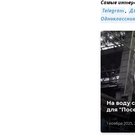
Самые интере
Telegram
,
Д
Одноклассни
На воду 
для "Пос
1 ноября 2025, 