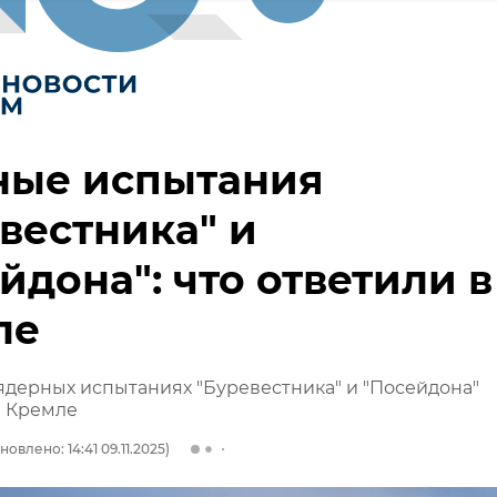
ные испытания
вестника" и
йдона": что ответили в
ле
ядерных испытаниях "Буревестника" и "Посейдона"
в Кремле
новлено: 14:41 09.11.2025)