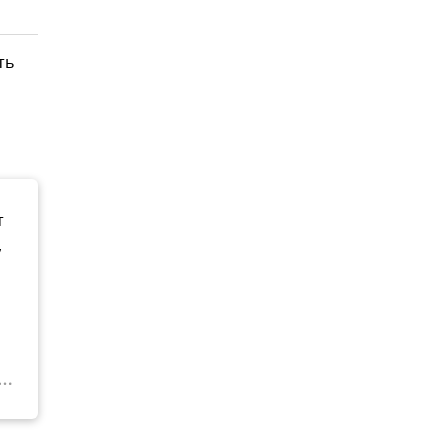
ть
т
,