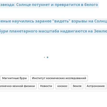
везда: Солнце потухнет и превратится в белого 
еные научились заранее "видеть" взрывы на Солнц
ури планетарного масштаба надвигаются на Земл
Магнитные бури
Институт космических исследований
солнечно-земной физики
Новости
космос
Земля
Астрономия