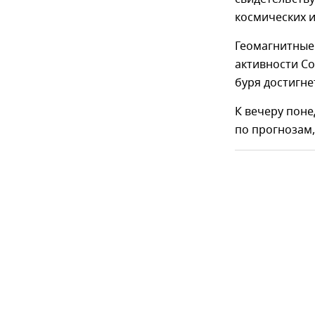
космических и
Геомагнитные
активности Со
буря достигне
К вечеру поне
по прогнозам,