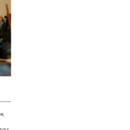
я,
тута