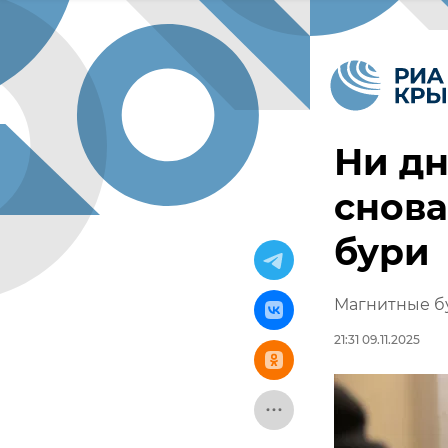
Ни дн
снов
бури
Магнитные б
21:31 09.11.2025