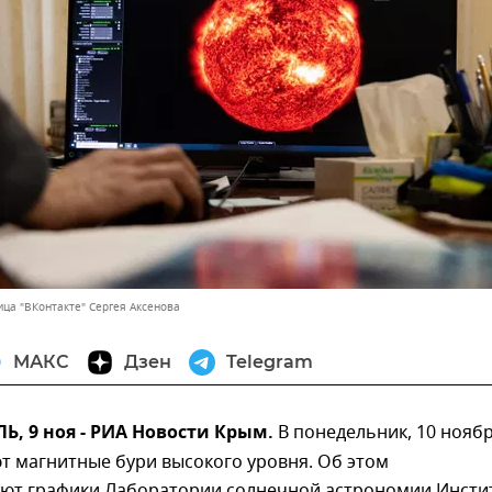
ца "ВКонтакте" Сергея Аксенова
МАКС
Дзен
Telegram
, 9 ноя - РИА Новости Крым.
В понедельник, 10 ноябр
т магнитные бури высокого уровня. Об этом
уют графики Лаборатории солнечной астрономии Инсти