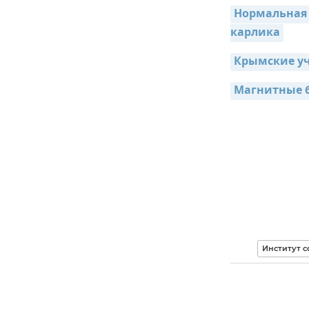
Нормальная з
карлика
Крымские уч
Магнитные б
Институт 