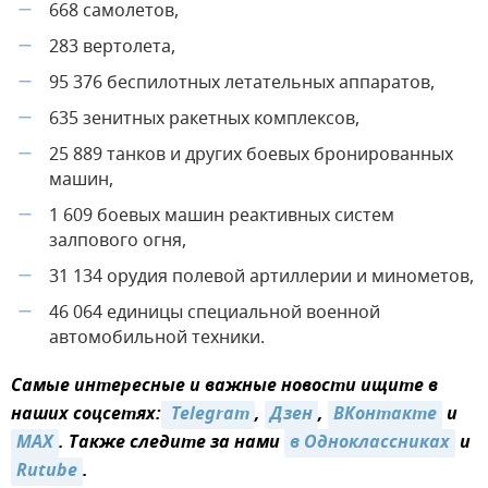
668 самолетов,
—
283 вертолета,
—
95 376 беспилотных летательных аппаратов,
—
635 зенитных ракетных комплексов,
—
25 889 танков и других боевых бронированных
—
машин,
1 609 боевых машин реактивных систем
—
залпового огня,
31 134 орудия полевой артиллерии и минометов,
—
46 064 единицы специальной военной
—
автомобильной техники.
Самые интересные и важные новости ищите в
наших соцсетях:
 Telegram
,
Дзен
,
ВКонтакте
и
MAX
. Также следите за нами
в Одноклассниках
и
Rutube
.