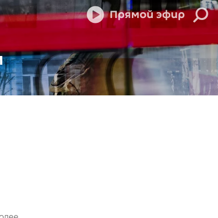
м
олее