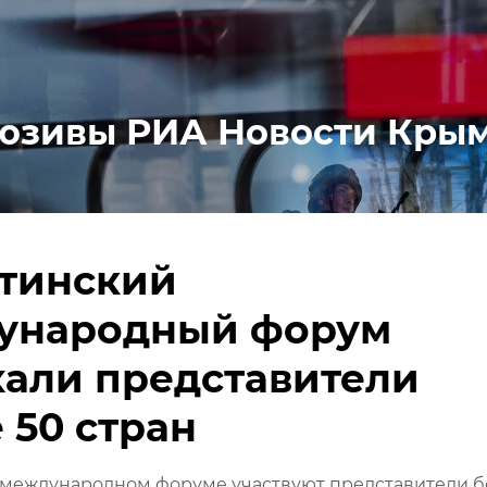
юзивы РИА Новости Кры
лтинский
ународный форум
али представители
 50 стран
 международном форуме участвуют представители б