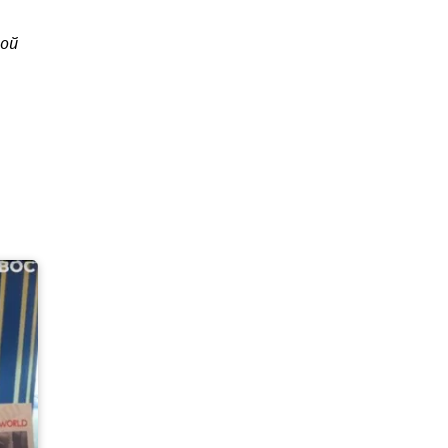
ной
,