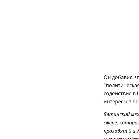
Он добавил, ч
"политическа
содействие в 
интересы в б
Ялтинский меж
сфере, которо
проходят 6 и 7