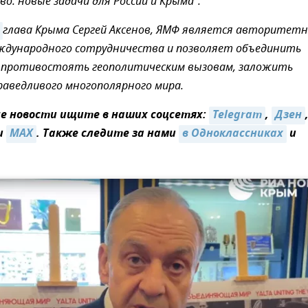
о: новые задачи для России и Крыма".
глава Крыма Сергей Аксенов, ЯМФ является авторитет
ждународного сотрудничества и позволяет объединить
ы противостоять геополитическим вызовам, заложить
аведливого многополярного мира.
 новости ищите в наших соцсетях:
Telegram
,
Дзен
и
MAX
. Также следите за нами
в Одноклассниках
и