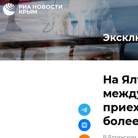
Экскл
На Я
межд
приех
более
В Ялтинском