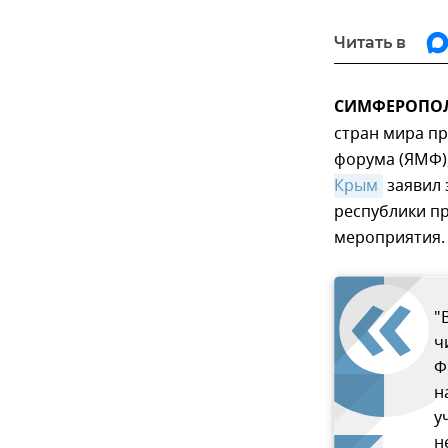
Читать в
СИМФЕРОПОЛЬ
стран мира п
форума (ЯМФ),
Крым
заявил 
республики пр
мероприятия.
"
ч
Ф
н
у
н