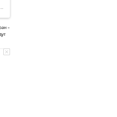
ран –
дут