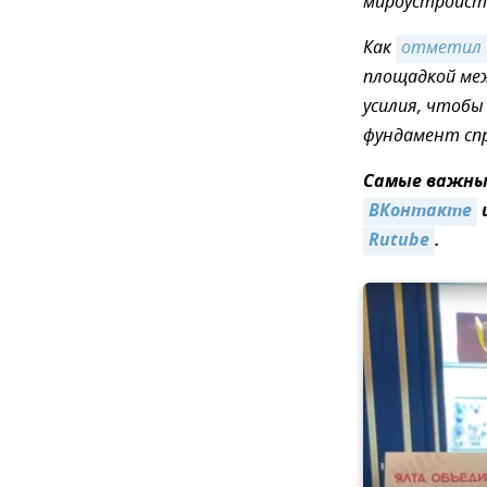
мироустройств
Как
отметил 
площадкой ме
усилия, чтоб
фундамент спр
Самые важные
ВКонтакте
Rutube
.