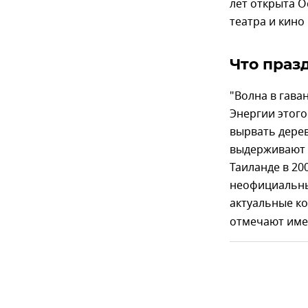
лет открыта О
театра и кино
Что праз
"Волна в гава
Энергии этого
вырвать дерев
выдерживают 
Таиланде в 20
неофициальным
актуальные к
отмечают име