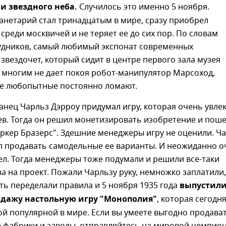
и звездного неба.
Случилось это именно 5 ноября.
анетарий стал тринадцатым в мире, сразу приобрел
среди москвичей и не теряет ее до сих пор. По словам
удников, самый любимый экспонат современных
 звездочет, который сидит в центре первого зала музея
 многим не дает покоя робот-манипулятор Марсоход,
е любопытные постоянно ломают.
анец Чарльз Дэрроу придумал игру, которая очень увле
в. Тогда он решил монетизировать изобретение и поше
ркер Бразерс". Здешние менеджеры игру не оценили. Ч
ал продавать самодельные ее варианты. И неожиданно о
ел. Тогда менеджеры тоже подумали и решили все-таки
а на проект. Пожали Чарльзу руку, немножко заплатили,
ть переделали правила и 5 ноября 1935 года
выпустили
дажу настольную игру "Монополия"
, которая сегодн
й популярной в мире. Если вы умеете выгодно продава