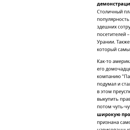
демонстраци
Столичный пл
популярность 
здешних сотр
посетителей –
Урании. Также
который самы
Как-то америк
его домочадце
компанию "Па
подумал и ст
в этом преусп
выкупить прав
потом чуть-чу
широкую про
признана само