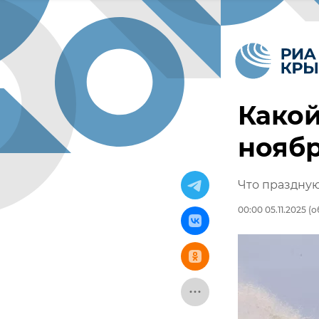
Какой
нояб
Что праздную
00:00 05.11.2025
(о