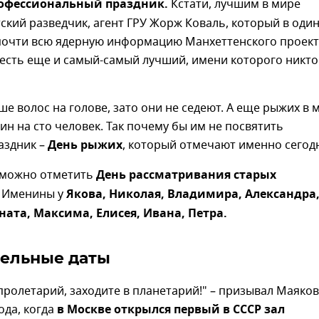
офессиональный праздник.
Кстати, лучшим в мире
ский разведчик, агент ГРУ Жорж Коваль, который в оди
 почти всю ядерную информацию Манхеттенского проект
есть еще и самый-самый лучший, имени которого никто
е волос на голове, зато они не седеют. А еще рыжих в 
дин на сто человек. Так почему бы им не посвятить
аздник –
День рыжих
, который отмечают именно сегод
 можно отметить
День рассматривания старых
Именины у
Якова, Николая, Владимира, Александра
ната, Максима, Елисея, Ивана, Петра.
ельные даты
пролетарий, заходите в планетарий!" – призывал Маяко
ода, когда
в Москве открылся первый в СССР зал