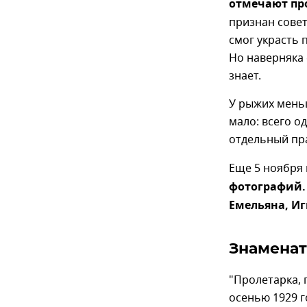
отмечают пр
признан совет
смог украсть
Но наверняка 
знает.
У рыжих меньш
мало: всего о
отдельный пр
Еще 5 ноября
фотографий.
Емельяна, Иг
Знаменат
"Пролетарка, 
осенью 1929 г