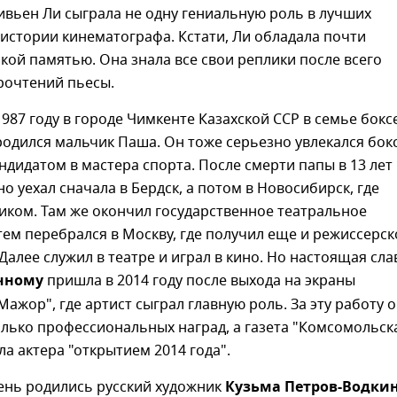
ивьен Ли сыграла не одну гениальную роль в лучших
истории кинематографа. Кстати, Ли обладала почти
ой памятью. Она знала все свои реплики после всего
рочтений пьесы.
 1987 году в городе Чимкенте Казахской ССР в семье бокс
одился мальчик Паша. Он тоже серьезно увлекался бок
андидатом в мастера спорта. После смерти папы в 13 лет
о уехал сначала в Бердск, а потом в Новосибирск, где
иком. Там же окончил государственное театральное
тем перебрался в Москву, где получил еще и режиссерск
Далее служил в театре и играл в кино. Но настоящая сла
чному
пришла в 2014 году после выхода на экраны
Мажор", где артист сыграл главную роль. За эту работу 
лько профессиональных наград, а газета "Комсомольск
ла актера "открытием 2014 года".
день родились русский художник
Кузьма Петров-Водки