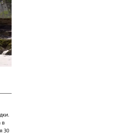
дки.
 в
я 30