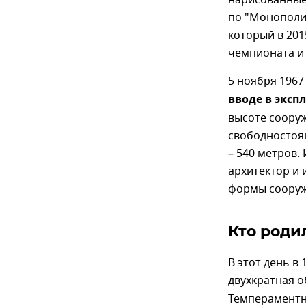
нарисованные
по "Монополии
который в 201
чемпионата и 
5 ноября 1967
вводе в экс
высоте сооруж
свободностоя
– 540 метров
архитектор и 
формы сооруж
Кто родил
В этот день в 
двухкратная 
Темпераментна