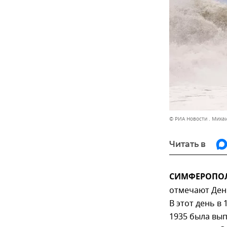
© РИА Новости . Миха
Читать в
СИМФЕРОПОЛЬ
отмечают День
В этот день в
1935 была вып