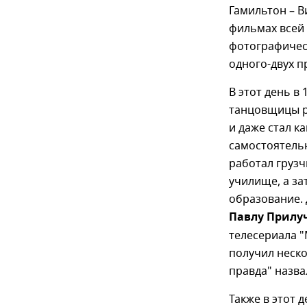
Гамильтон – В
фильмах всей 
фотографическ
одного-двух п
В этот день в
танцовщицы р
и даже стал к
самостоятельн
работал грузч
училище, а за
образование. 
Павлу Прилу
телесериала "
получил неско
правда" назва
Также в этот 