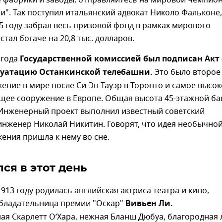
 фабрики и заводы, отправляйтесь на мировой чемпио
". Так поступил итальянский адвокат Николо Фальконе,
5 году забрал весь призовой фонд в рамках мирового
стал богаче на 20,8 тыс. долларов.
 года
Государственной комиссией был подписан Акт 
плуатацию Останкинской телебашни.
Это было второе
ение в мире после Си-Эн Тауэр в Торонто и самое высок
щее сооружение в Европе. Общая высота 45-этажной б
. Инженерный проект выполнил известный советский
инженер Николай Никитин. Говорят, что идея необычно
ения пришла к нему во сне.
ся в этот день
1913 году родилась английская актриса театра и кино,
обладательница премии "Оскар"
Вивьен Ли.
я Скарлетт О’Хара, нежная Бланш Дюбуа, благородная 