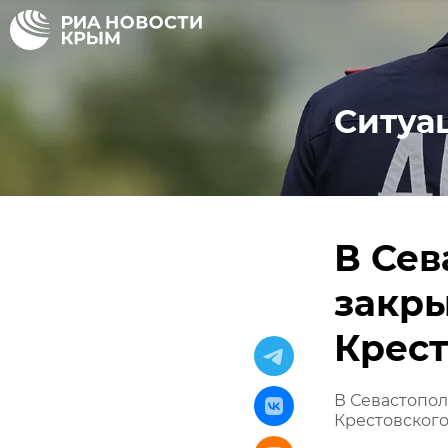
Ситуа
В Сев
закры
Крест
В Севастопол
Крестовског