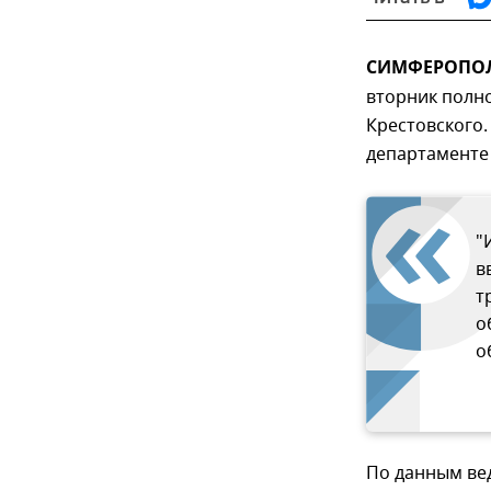
СИМФЕРОПОЛЬ
вторник полн
Крестовского.
департаменте
"
в
т
о
о
По данным вед