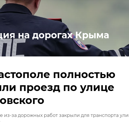
ция на дорогах Крыма
астополе полностью
ли проезд по улице
овского
е из-за дорожных работ закрыли для транспорта ули
о