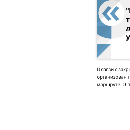
у
В связи с зак
организован 
маршруте. О 